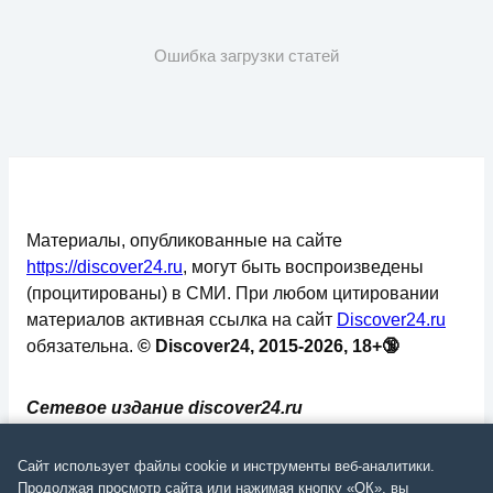
Ошибка загрузки статей
Материалы, опубликованные на сайте
https://discover24.ru
, могут быть воспроизведены
(процитированы) в СМИ. При любом цитировании
материалов активная ссылка на сайт
Discover24.ru
обязательна.
© Discover24, 2015-2026, 18+🔞
Сетевое издание discover24.ru
зарегистрировано в Федеральной службе по
надзору в сфере связи, информационных
Сайт использует файлы cookie и инструменты веб-аналитики.
технологий и массовых коммуникаций
Продолжая просмотр сайта или нажимая кнопку «ОК», вы