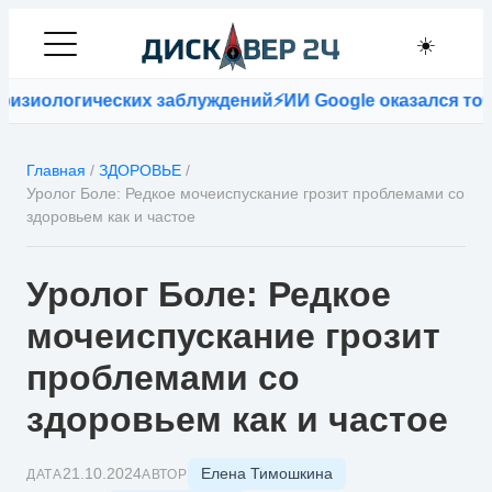
☀️
зиологических заблуждений
⚡
ИИ Google оказался точне
Главная
/
ЗДОРОВЬЕ
/
Уролог Боле: Редкое мочеиспускание грозит проблемами со
здоровьем как и частое
Уролог Боле: Редкое
мочеиспускание грозит
проблемами со
здоровьем как и частое
Елена Тимошкина
21.10.2024
ДАТА
АВТОР