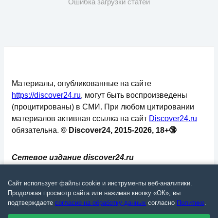
Ошибка загрузки статей
Материалы, опубликованные на сайте
https://discover24.ru
, могут быть воспроизведены
(процитированы) в СМИ. При любом цитировании
материалов активная ссылка на сайт
Discover24.ru
обязательна.
© Discover24, 2015-2026, 18+🔞
Сетевое издание discover24.ru
зарегистрировано в Федеральной службе по
надзору в сфере связи, информационных
Сайт использует файлы cookie и инструменты веб-аналитики.
технологий и массовых коммуникаций
Продолжая просмотр сайта или нажимая кнопку «ОК», вы
подтверждаете
согласие на обработку данных
согласно
Политике
.
(Роскомнадзор). Регистрационный номер: ЭЛ №
ФС 77 - 73793.