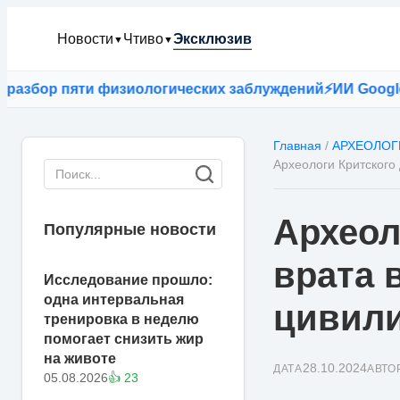
Новости
Чтиво
Эксклюзив
▼
▼
р пяти физиологических заблуждений
⚡
ИИ Google оказа
Главная
/
АРХЕОЛОГ
Археологи Критского
Археол
Популярные новости
врата 
Исследование прошло:
одна интервальная
цивил
тренировка в неделю
помогает снизить жир
на животе
28.10.2024
ДАТА
АВТО
05.08.2026
👍 23