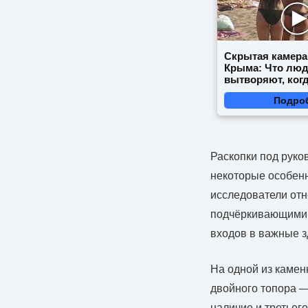
Скрытая камера
Крыма: Что лю
вытворяют, когд
видят...
Подро
Раскопки под руко
некоторые особенн
исследователи от
подчёркивающими 
входов в важные з
На одной из камен
двойного топора —
наличие и третьег