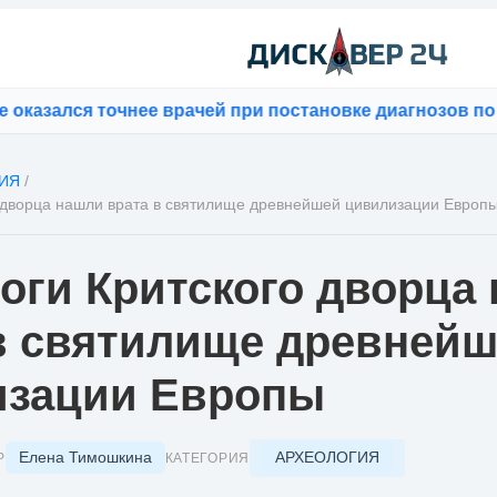
лся точнее врачей при постановке диагнозов по фотог
ИЯ
/
 дворца нашли врата в святилище древнейшей цивилизации Европ
оги Критского дворца
в святилище древней
изации Европы
Елена Тимошкина
АРХЕОЛОГИЯ
Р
КАТЕГОРИЯ