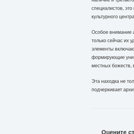
специалистов, это
культурного центра
Особое внимание а
только сейчас их 
элементы включают
формирующие уник
местных божеств, 
Эта находка не тол
подчеркивает арх
Оцените с