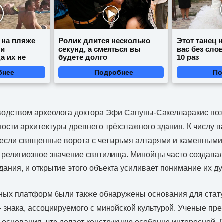
 на пляже
Ролик длится несколько
Этот танец 
ди
секунд, а смеяться вы
вас без сло
а их не
будете долго
10 раз
бнее
Подробнее
По
водством археолога доктора Эфи Сапуны-Сакелларакис по
ости архитектуры древнего трёхэтажного здания. К числу 
несли священные ворота с четырьмя алтарями и каменными
религиозное значение святилища. Минойцы часто создава
дания, и открытие этого объекта усиливает понимание их д
ных платформ были также обнаружены основания для стат
 знака, ассоциируемого с минойской культурой. Ученые пр
о основания, что делает конструкцию особенно интересной.