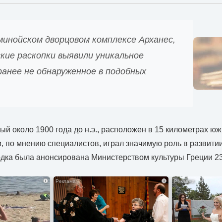
минойском дворцовом комплексе Арханес,
кие раскопки выявили уникальное
ранее не обнаруженное в подобных
ый около 1900 года до н.э., расположен в 15 километрах ю
и, по мнению специалистов, играл значимую роль в развити
дка была анонсирована Министерством культуры Греции 23
i
i