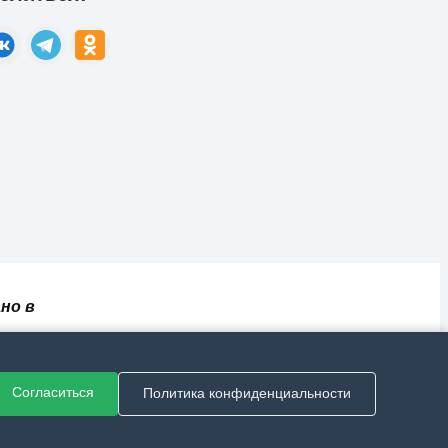
но в
✅
📄
💬
🔐
📝
⚙️
ный
Согласиться
Политика конфиденциальности