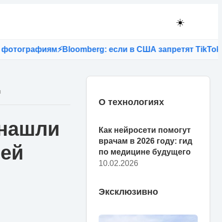
☀️
рафиям
⚡
Bloomberg: если в США запретят TikTok, то Б
ы
О технологиях
 нашли
Как нейросети помогут
врачам в 2026 году: гид
шей
по медицине будущего
10.02.2026
Эксклюзивно