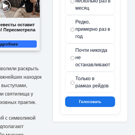
несколько раз в
месяц
Редко,
невесты оставит
примерно раз в
в! Пересмотрела
год
дробнее
Почти никогда
не
останавливают
зволили раскрыть
важнейших находок
Только в
 выступами,
рамках рейдов
ли святилища у
Голосовать
уховных практик.
уй с символикой
едполагают
 По мнению