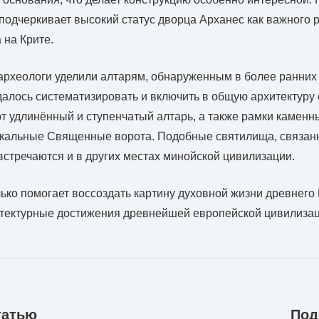
 подчеркивает высокий статус дворца Арханес как важного 
 на Крите.
рхеологи уделили алтарям, обнаруженным в более ранних 
удалось систематизировать и включить в общую архитектуру
 удлинённый и ступенчатый алтарь, а также рамки каменны
альные Священные ворота. Подобные святилища, связан
встречаются и в других местах минойской цивилизации.
ько помогает воссоздать картину духовной жизни древнего 
итектурные достижения древнейшей европейской цивилизац
татью
Под