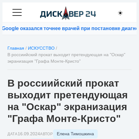
☀️
ogle оказался точнее врачей при постановке диагнозо
Главная
/
ИСКУССТВО
/
В россиийский прокат выходит претендующая на "Оскар"
экранизация "Графа Монте-Кристо"
В россиийский прокат
выходит претендующая
на "Оскар" экранизация
"Графа Монте-Кристо"
Елена Тимошкина
16.09.2024
ДАТА
АВТОР