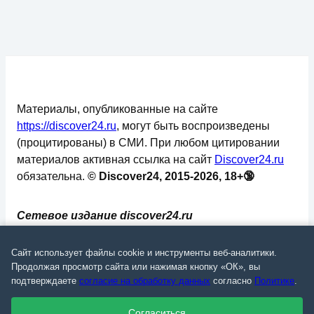
Материалы, опубликованные на сайте
https://discover24.ru
, могут быть воспроизведены
(процитированы) в СМИ. При любом цитировании
материалов активная ссылка на сайт
Discover24.ru
обязательна.
© Discover24, 2015-2026, 18+🔞
Сетевое издание discover24.ru
зарегистрировано в Федеральной службе по
надзору в сфере связи, информационных
Сайт использует файлы cookie и инструменты веб-аналитики.
технологий и массовых коммуникаций
Продолжая просмотр сайта или нажимая кнопку «ОК», вы
подтверждаете
согласие на обработку данных
согласно
Политике
.
(Роскомнадзор). Регистрационный номер: ЭЛ №
ФС 77 - 73793.
Согласиться