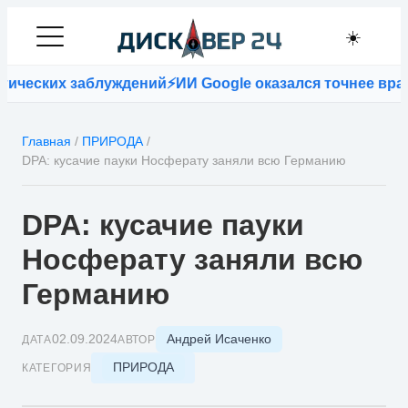
☀️
еских заблуждений
⚡
ИИ Google оказался точнее врачей 
Главная
/
ПРИРОДА
/
DPA: кусачие пауки Носферату заняли всю Германию
DPA: кусачие пауки
Носферату заняли всю
Германию
Андрей Исаченко
02.09.2024
ДАТА
АВТОР
ПРИРОДА
КАТЕГОРИЯ