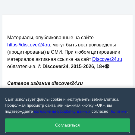
Материалы, опубликованные на сайте
https://discover24.ru
, могут быть воспроизведены
(процитированы) в СМИ. При любом цитировании
материалов активная ссылка на сайт
Discover24.ru
обязательна.
© Discover24, 2015-2026, 18+🔞
Сетевое издание discover24.ru
зарегистрировано в Федеральной службе по
надзору в сфере связи, информационных
Сайт использует файлы cookie и инструменты веб-аналитики.
технологий и массовых коммуникаций
Продолжая просмотр сайта или нажимая кнопку «ОК», вы
подтверждаете
согласие на обработку данных
согласно
Политике
.
(Роскомнадзор). Регистрационный номер: ЭЛ №
ФС 77 - 73793.
Согласиться
✅
📄
💬
🔐
📝
⚙️