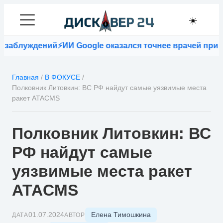
☀️
аблуждений
⚡
ИИ Google оказался точнее врачей при по
Главная
/
В ФОКУСЕ
/
Полковник Литовкин: ВС РФ найдут самые уязвимые места
ракет ATACMS
Полковник Литовкин: ВС
РФ найдут самые
уязвимые места ракет
ATACMS
Елена Тимошкина
01.07.2024
ДАТА
АВТОР