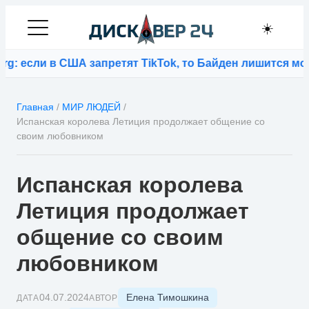
☀️
и в США запретят TikTok, то Байден лишится молодых 
Главная
/
МИР ЛЮДЕЙ
/
Испанская королева Летиция продолжает общение со
своим любовником
Испанская королева
Летиция продолжает
общение со своим
любовником
Елена Тимошкина
04.07.2024
ДАТА
АВТОР