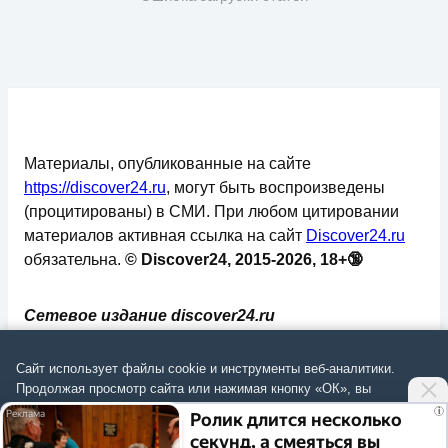
Материалы, опубликованные на сайте
https://discover24.ru
, могут быть воспроизведены
(процитированы) в СМИ. При любом цитировании
материалов активная ссылка на сайт
Discover24.ru
обязательна.
© Discover24, 2015-2026, 18+🔞
Сетевое издание discover24.ru
зарегистрировано в Федеральной службе по
надзору в сфере связи, информационных
Сайт использует файлы cookie и инструменты веб-аналитики.
технологий и массовых коммуникаций
Продолжая просмотр сайта или нажимая кнопку «ОК», вы
подтверждаете
согласие на обработку данных
согласно
Политике
.
(Роскомнадзор). Регистрационный номер: ЭЛ №
i
Ролик длится несколько
ФС 77 - 73793.
секунд, а смеяться вы