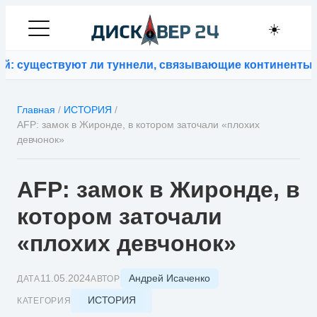
☀️
ществуют ли туннели, связывающие континенты
⚡
Кофей
Главная
/
ИСТОРИЯ
/
AFP: замок в Жиронде, в котором заточали «плохих
девчонок»
AFP: замок в Жиронде, в
котором заточали
«плохих девчонок»
Андрей Исаченко
11.05.2024
ДАТА
АВТОР
ИСТОРИЯ
КАТЕГОРИЯ