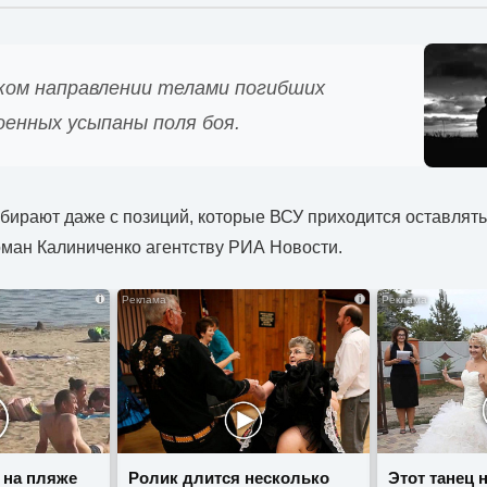
ком направлении телами погибших
оенных усыпаны поля боя.
забирают даже с позиций, которые ВСУ приходится оставлят
ман Калиниченко агентству РИА Новости.
i
i
 на пляже
Ролик длится несколько
Этот танец 