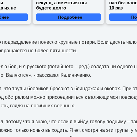
ди
секунд, а смеяться вы
вас без сло
а их не
будете долго
10 раз
бнее
Подробнее
По
го подразделение понесло крупные потери. Если десять чело
звращаются не более пяти-шести.
ю боя, и я русского (погибшего – ред.) солдата ни одного н
о. Валяются», - рассказал Калиниченко.
, что трупы боевиков бросают в блиндажах и окопах. При эт
од обстрелом можно присоединиться к валяющимся повсюду
сть, глядя на погибших военных.
, потому что я знаю, что если я выйду, голову подниму – та
ожно только ночью выходить. Я ел, смотря на эти трупы, у 