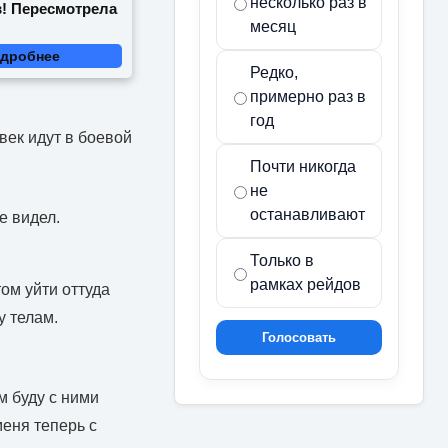
несколько раз в
в! Пересмотрела
месяц
дробнее
Редко,
примерно раз в
год
век идут в боевой
Почти никогда
не
останавливают
е видел.
Только в
рамках рейдов
ом уйти оттуда
 телам.
Голосовать
м буду с ними
меня теперь с