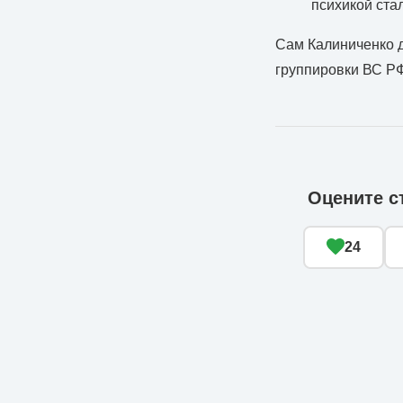
психикой стал
Сам Калиниченко д
группировки ВС Р
Оцените с
24