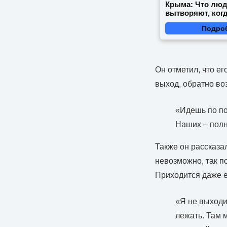
Крыма: Что лю
вытворяют, когд
видят...
Подро
Он отметил, что е
выход, обратно во
«Идешь по пол
Наших – полн
Также он рассказал
невозможно, так п
Приходится даже е
«Я не выходил
лежать. Там м