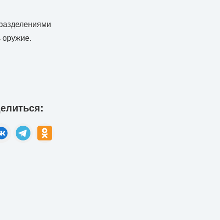
дразделениями
 оружие.
елиться: