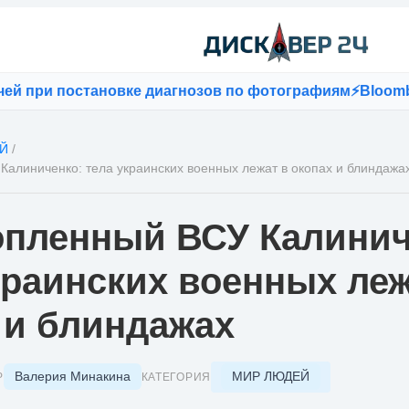
и постановке диагнозов по фотографиям
⚡
Bloomberg: е
Й
/
алиниченко: тела украинских военных лежат в окопах и блиндажа
пленный ВСУ Калинич
краинских военных леж
 и блиндажах
Валерия Минакина
МИР ЛЮДЕЙ
Р
КАТЕГОРИЯ