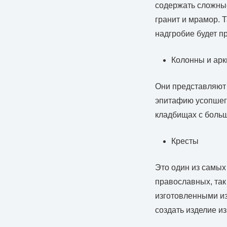
содержать сложные
гранит и мрамор. 
надгробие будет п
Колонны и арк
Они представляют 
эпитафию усопшего
кладбищах с боль
Кресты
Это один из самы
православных, так
изготовленными из
создать изделие из