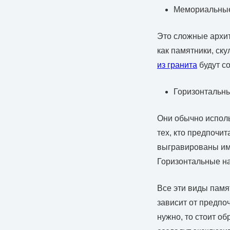
Мемориальные
Это сложные архит
как памятники, ск
из гранита
будут с
Горизонтальн
Они обычно исполь
тех, кто предпочи
выгравированы име
Горизонтальные на
Все эти виды памя
зависит от предпо
нужно, то стоит о