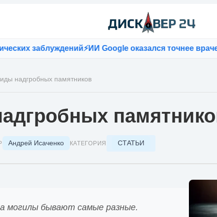
х заблуждений
⚡
ИИ Google оказался точнее врачей при
иды надгробных памятников
адгробных памятнико
Андрей Исаченко
СТАТЬИ
Р
КАТЕГОРИЯ
а могилы бывают самые разные.