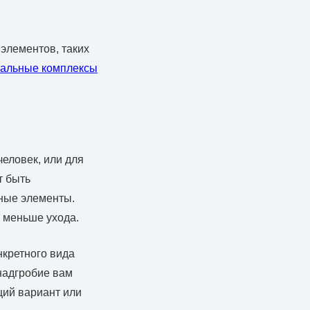
элементов, таких
альные комплексы
еловек, или для
т быть
ные элементы.
 меньше ухода.
нкретного вида
 надгробие вам
щий вариант или