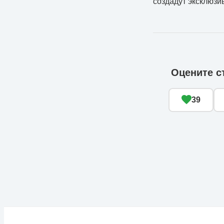
создадут эксклюзи
Оцените с
39