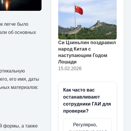
ам легче было
зали об основных
Си Цзиньпин поздравил
народ Китая с
наступающим Годом
Лошади
15.02.2026
ертикальную
го, его имя, даты
ьных материалов:
Как часто вас
останавливают
сотрудники ГАИ для
проверки?
Регулярно,
й формы, а также