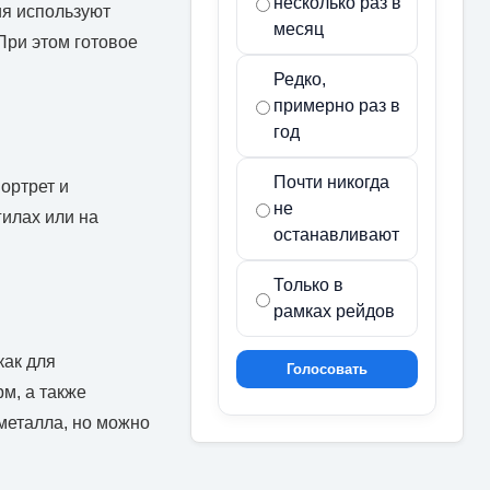
несколько раз в
ия используют
месяц
При этом готовое
Редко,
примерно раз в
год
Почти никогда
ортрет и
не
илах или на
останавливают
Только в
рамках рейдов
как для
Голосовать
м, а также
металла, но можно