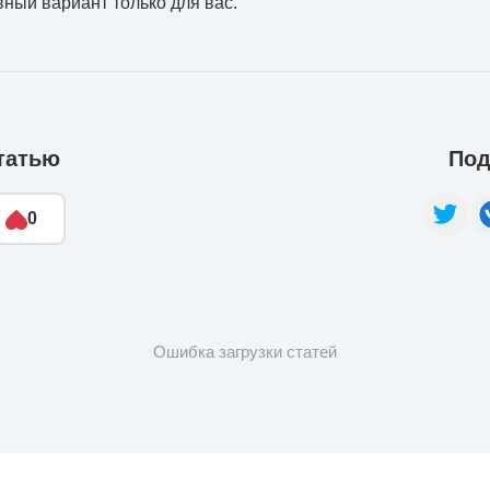
вный вариант только для вас.
татью
Под
0
Ошибка загрузки статей