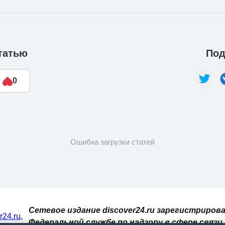
татью
Под
0
Ошибка загрузки статей
Сетевое издание discover24.ru зарегистрирова
er24.ru
,
Федеральной службе по надзору в сфере связи,