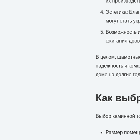
их производст
Эстетика: Бла
могут стать у
Возможность и
сжигания дров,
В целом, шамотные
надежность и комф
доме на долгие го
Как выб
Выбор каминной то
Размер помеще