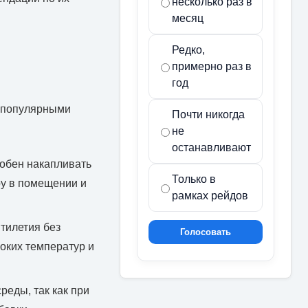
несколько раз в
месяц
Редко,
примерно раз в
год
х популярными
Почти никогда
не
останавливают
собен накапливать
Только в
ру в помещении и
рамках рейдов
тилетия без
Голосовать
оких температур и
еды, так как при