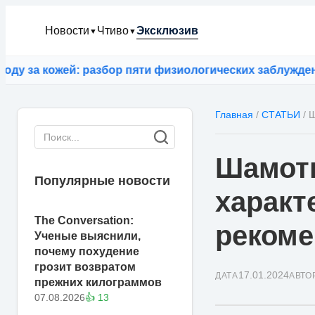
Новости
Чтиво
Эксклюзив
▼
▼
а кожей: разбор пяти физиологических заблуждений
⚡
ИИ
Главная
/
СТАТЬИ
/
Ш
Шамотн
Популярные новости
характ
The Conversation:
рекоме
Ученые выяснили,
почему похудение
грозит возвратом
17.01.2024
ДАТА
АВТО
прежних килограммов
07.08.2026
👍 13