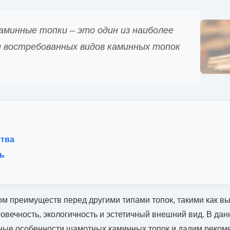
минные топки – это один из наиболее
и востребованных видов каминных топок
тва
ь
м преимуществ перед другими типами топок, такими как в
говечность, экологичность и эстетичный внешний вид. В дан
ные особенности шамотных каминных топок и дадим рекоме