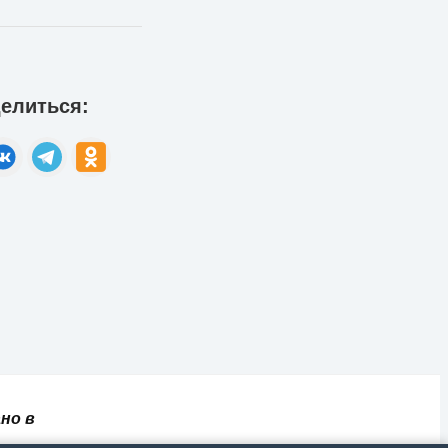
елиться:
но в