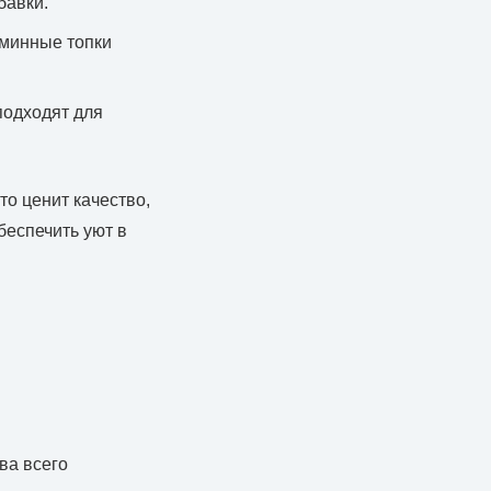
бавки.
аминные топки
подходят для
о ценит качество,
беспечить уют в
ва всего