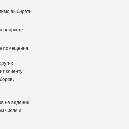
одимо выбирать
 планируете
ра помещения.
других
ит клиенту
боров,
в на ведение
ом числе и