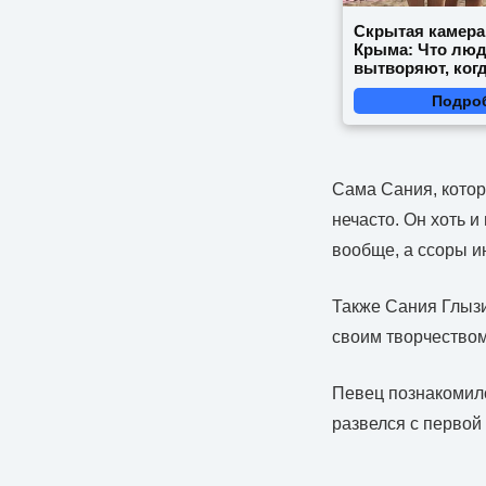
Скрытая камера
Крыма: Что лю
вытворяют, когд
видят...
Подро
Сама Сания, котор
нечасто. Он хоть 
вообще, а ссоры ин
Также Сания Глызи
своим творчеством
Певец познакомилс
развелся с первой 