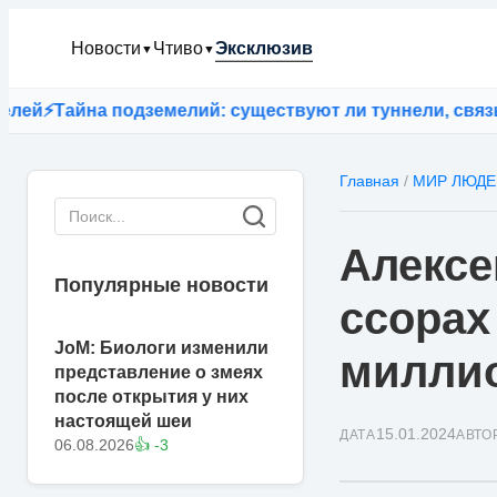
Новости
Чтиво
Эксклюзив
▼
▼
Тайна подземелий: существуют ли туннели, связываю
Главная
/
МИР ЛЮДЕ
Алексе
Популярные новости
ссорах
JoM: Биологи изменили
милли
представление о змеях
после открытия у них
настоящей шеи
15.01.2024
ДАТА
АВТО
06.08.2026
👍 -3