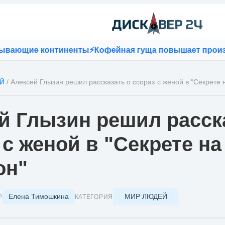
щие континенты
⚡
Кофейная гуща повышает производит
Й
/
Алексей Глызин решил рассказать о ссорах с женой в "Секрете 
й Глызин решил расск
 с женой в "Секрете на
он"
Елена Тимошкина
МИР ЛЮДЕЙ
Р
КАТЕГОРИЯ