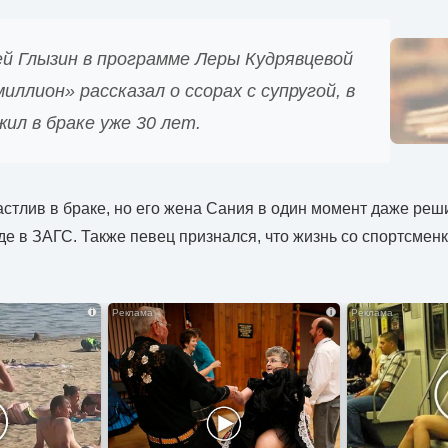
ей Глызин в программе Леры Кудрявцевой
иллион» рассказал о ссорах с супругой, в
ил в браке уже 30 лет.
частлив в браке, но его жена Сания в один момент даже реш
де в ЗАГС. Также певец признался, что жизнь со спортсмен
i
i