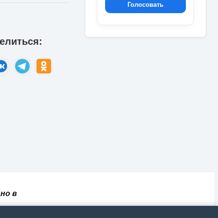
Голосовать
елиться:
но в
✅
📄
💬
🔐
📝
⚙️