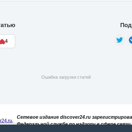
татью
Под
4
Ошибка загрузки статей
Сетевое издание discover24.ru зарегистрирова
er24.ru
,
Федеральной службе по надзору в сфере связи,
И. При
информационных технологий и массовых