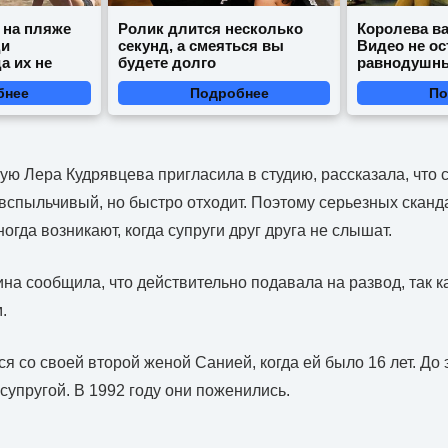
 на пляже
Ролик длится несколько
Королева ва
ди
секунд, а смеяться вы
Видео не ос
а их не
будете долго
равнодушн
бнее
Подробнее
По
ую Лера Кудрявцева пригласила в студию, рассказала, что 
и вспыльчивый, но быстро отходит. Поэтому серьезных скан
огда возникают, когда супруги друг друга не слышат.
на сообщила, что действительно подавала на развод, так ка
.
я со своей второй женой Санией, когда ей было 16 лет. До 
супругой. В 1992 году они поженились.