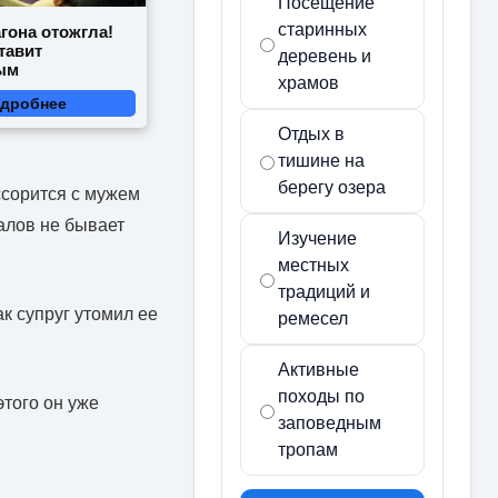
Посещение
старинных
гона отожгла!
тавит
деревень и
ым
храмов
дробнее
Отдых в
тишине на
берегу озера
ссорится с мужем
далов не бывает
Изучение
местных
традиций и
к супруг утомил ее
ремесел
Активные
походы по
этого он уже
заповедным
тропам