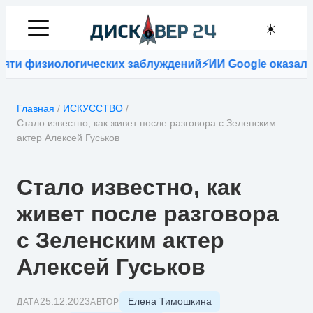
☀️
изиологических заблуждений
⚡
ИИ Google оказался точн
Главная
/
ИСКУССТВО
/
Стало известно, как живет после разговора с Зеленским
актер Алексей Гуськов
Стало известно, как
живет после разговора
с Зеленским актер
Алексей Гуськов
Елена Тимошкина
25.12.2023
ДАТА
АВТОР