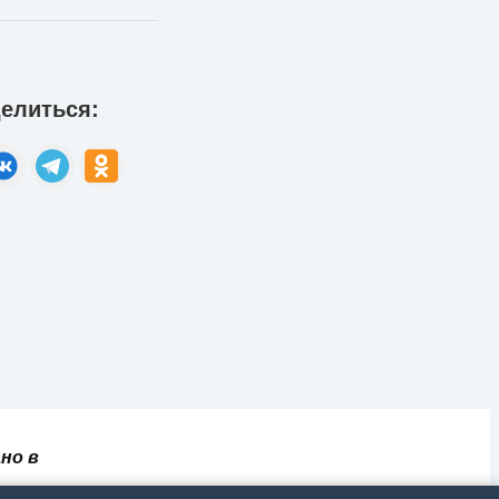
елиться:
но в