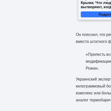
Крыма: Что лю
вытворяют, когд
видят...
Подро
Он пояснил, что р
вместо штатного 
«Прелесть вс
модификации
Рожин.
Украинский экспер
килограммовый бое
комплекс или боль
аналог термобари