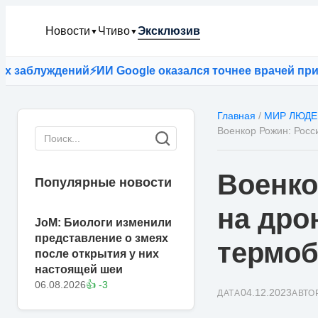
Новости
Чтиво
Эксклюзив
▼
▼
блуждений
⚡
ИИ Google оказался точнее врачей при пост
Главная
/
МИР ЛЮДЕ
Военкор Рожин: Росс
Военко
Популярные новости
на дро
JoM: Биологи изменили
представление о змеях
термоб
после открытия у них
настоящей шеи
06.08.2026
👍 -3
04.12.2023
ДАТА
АВТО