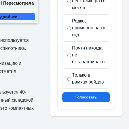
несколько раз в
в! Пересмотрела
месяц
дробнее
Редко,
примерно раз в
год
 используется
Почти никогда
спилотника.
не
останавливают
рнизацию и
отметил
Только в
рамках рейдов
льзуется 40-
Голосовать
упный складской
 это компактных