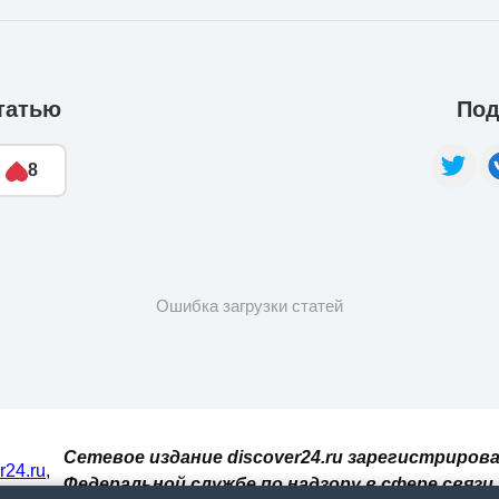
татью
Под
8
Ошибка загрузки статей
Сетевое издание discover24.ru зарегистрирова
er24.ru
,
Федеральной службе по надзору в сфере связи,
И. При