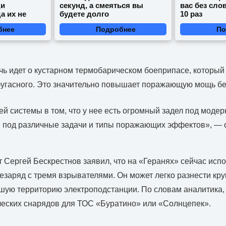
ди
секунд, а смеяться вы
вас без сло
а их не
будете долго
10 раз
бнее
Подробнее
По
ечь идет о кустарном термобарическом боеприпасе, который
фугасного. Это значительно повышает поражающую мощь бе
ей системы в том, что у нее есть огромный задел под моде
 под различные задачи и типы поражающих эффектов», — 
т Сергей Бескрестнов заявил, что на «Геранях» сейчас испо
заряд с тремя взрывателями. Он может легко разнести кр
шую территорию электроподстанции. По словам аналитика,
ческих снарядов для ТОС «Буратино» или «Солнцепек».