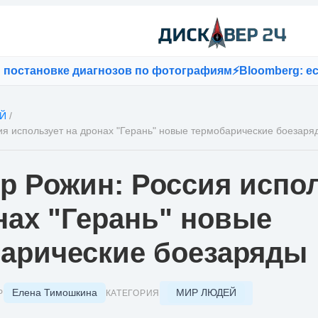
ановке диагнозов по фотографиям
⚡
Bloomberg: если в 
Й
/
ия использует на дронах "Герань" новые термобарические боезаря
р Рожин: Россия испо
нах "Герань" новые
арические боезаряды
Елена Тимошкина
МИР ЛЮДЕЙ
Р
КАТЕГОРИЯ