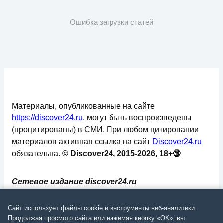
Ошибка загрузки статей
Материалы, опубликованные на сайте
https://discover24.ru
, могут быть воспроизведены
(процитированы) в СМИ. При любом цитировании
материалов активная ссылка на сайт
Discover24.ru
обязательна.
© Discover24, 2015-2026, 18+🔞
Сетевое издание discover24.ru
зарегистрировано в Федеральной службе по
надзору в сфере связи, информационных
Сайт использует файлы cookie и инструменты веб-аналитики.
технологий и массовых коммуникаций
Продолжая просмотр сайта или нажимая кнопку «ОК», вы