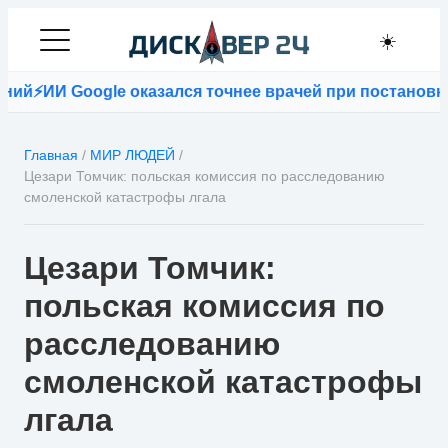
☀️
й
⚡
ИИ Google оказался точнее врачей при постановке д
Главная
/
МИР ЛЮДЕЙ
/
Цезари Томчик: польская комиссия по расследованию
смоленской катастрофы лгала
Цезари Томчик:
польская комиссия по
расследованию
смоленской катастрофы
лгала