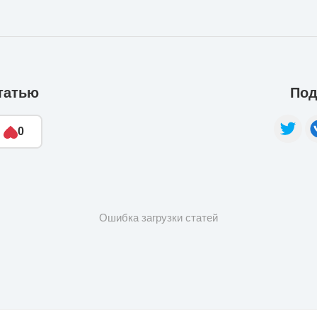
татью
Под
0
Ошибка загрузки статей