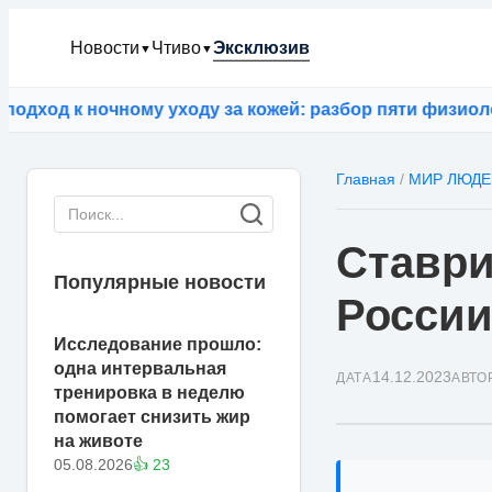
Новости
Чтиво
Эксклюзив
▼
▼
од к ночному уходу за кожей: разбор пяти физиологич
Главная
/
МИР ЛЮДЕ
Ставри
Популярные новости
России
Исследование прошло:
одна интервальная
14.12.2023
ДАТА
АВТО
тренировка в неделю
помогает снизить жир
на животе
05.08.2026
👍 23