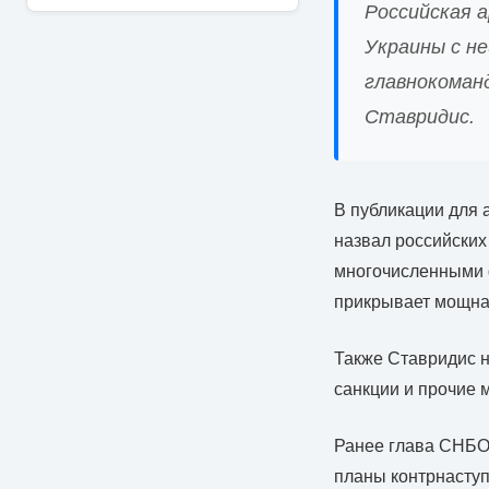
Российская а
Украины с не
главнокоман
Ставридис.
В публикации для 
назвал российских
многочисленными ф
прикрывает мощная
Также Ставридис н
санкции и прочие 
Ранее глава СНБО 
планы контрнасту