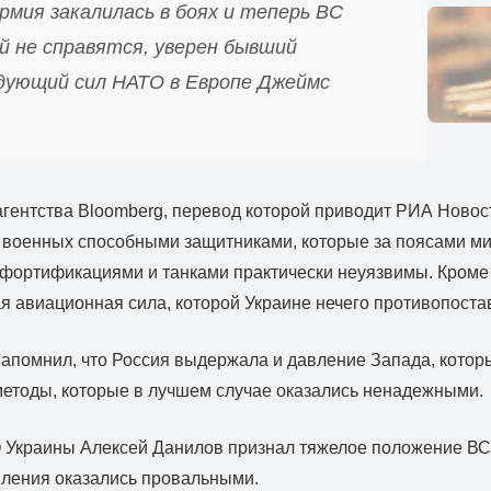
рмия закалилась в боях и теперь ВС
й не справятся, уверен бывший
дующий сил НАТО в Европе Джеймс
агентства Bloomberg, перевод которой приводит РИА Новос
 военных способными защитниками, которые за поясами ми
ортификациями и танками практически неуязвимы. Кроме т
 авиационная сила, которой Украине нечего противопоста
апомнил, что Россия выдержала и давление Запада, котор
методы, которые в лучшем случае оказались ненадежными.
Украины Алексей Данилов признал тяжелое положение ВСУ
пления оказались провальными.