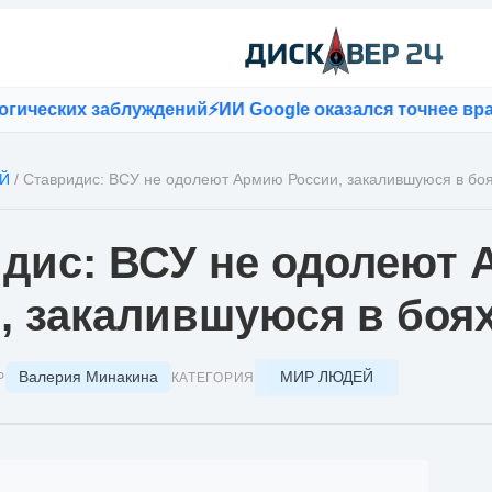
еских заблуждений
⚡
ИИ Google оказался точнее врачей
Й
/
Ставридис: ВСУ не одолеют Армию России, закалившуюся в бо
дис: ВСУ не одолеют
, закалившуюся в боя
Валерия Минакина
МИР ЛЮДЕЙ
Р
КАТЕГОРИЯ