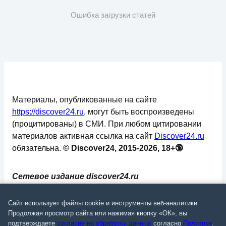
Ошибка загрузки статей
Материалы, опубликованные на сайте
https://discover24.ru
, могут быть воспроизведены
(процитированы) в СМИ. При любом цитировании
материалов активная ссылка на сайт
Discover24.ru
обязательна.
© Discover24, 2015-2026, 18+🔞
Сетевое издание discover24.ru
зарегистрировано в Федеральной службе по
надзору в сфере связи, информационных
Сайт использует файлы cookie и инструменты веб-аналитики.
технологий и массовых коммуникаций
Продолжая просмотр сайта или нажимая кнопку «ОК», вы
подтверждаете
согласие на обработку данных
согласно
Политике
.
(Роскомнадзор). Регистрационный номер: ЭЛ №