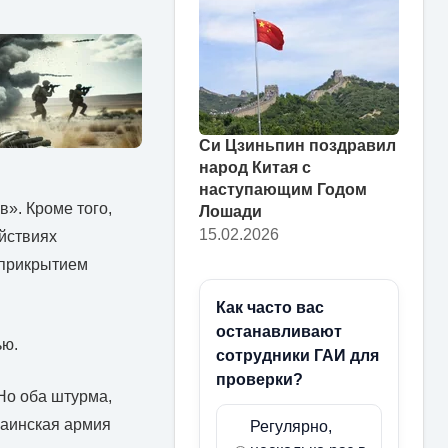
Си Цзиньпин поздравил
народ Китая с
наступающим Годом
в». Кроме того,
Лошади
15.02.2026
йствиях
 прикрытием
Как часто вас
останавливают
ью.
сотрудники ГАИ для
проверки?
Но оба штурма,
раинская армия
Регулярно,