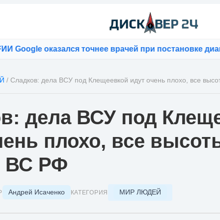
oogle оказался точнее врачей при постановке диагноз
Й
/
Сладков: дела ВСУ под Клещеевкой идут очень плохо, все выс
в: дела ВСУ под Клещ
чень плохо, все высот
 ВС РФ
Андрей Исаченко
МИР ЛЮДЕЙ
Р
КАТЕГОРИЯ