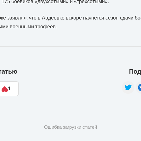
 175 боевиков «двухсотыми» и «трехсотыми».
же заявлял, что в Авдеевке вскоре начнется сезон сдачи б
кими военными трофеев.
татью
Под
1
Ошибка загрузки статей