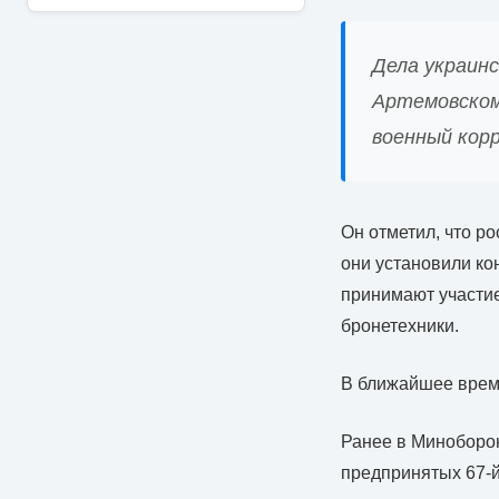
Дела украинс
Артемовском
военный кор
Он отметил, что р
они установили ко
принимают участие
бронетехники.
В ближайшее время
Ранее в Миноборон
предпринятых 67-й