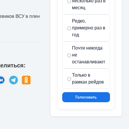
несколько раз в
месяц
оевиков ВСУ в плен
Редко,
примерно раз в
год
Почти никогда
не
останавливают
елиться:
Только в
рамках рейдов
Голосовать