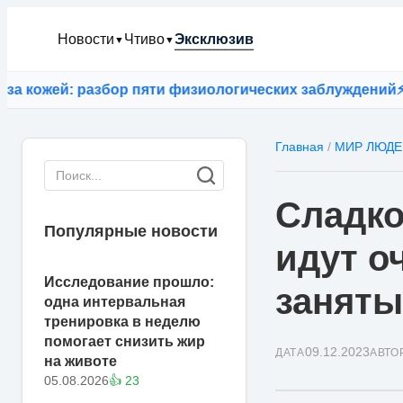
Новости
Чтиво
Эксклюзив
▼
▼
ожей: разбор пяти физиологических заблуждений
⚡
ИИ G
Главная
/
МИР ЛЮДЕ
Сладко
Популярные новости
идут о
Исследование прошло:
заняты
одна интервальная
тренировка в неделю
помогает снизить жир
09.12.2023
ДАТА
АВТО
на животе
05.08.2026
👍 23