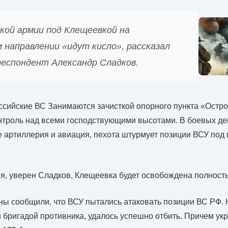
кой армии под Клещеевкой на
 направлении «идут кисло», рассказал
респондент Александр Сладков.
оссийские ВС Занимаются зачисткой опорного пункта «Остро
нтроль над всеми господствующими высотами. В боевых де
 артиллерия и авиация, пехота штурмует позиции ВСУ под
, уверен Сладков, Клещеевка будет освобождена полност
ы сообщили, что ВСУ пытались атаковать позиции ВС РФ. 
 бригадой противника, удалось успешно отбить. Причем ук