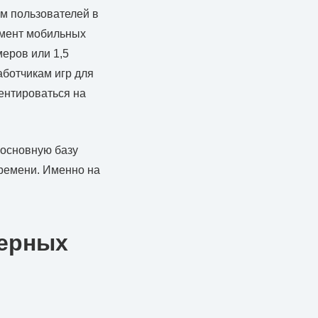
м пользователей в
гмент мобильных
меров или 1,5
аботчикам игр для
ентироваться на
 основную базу
времени. Именно на
ерных