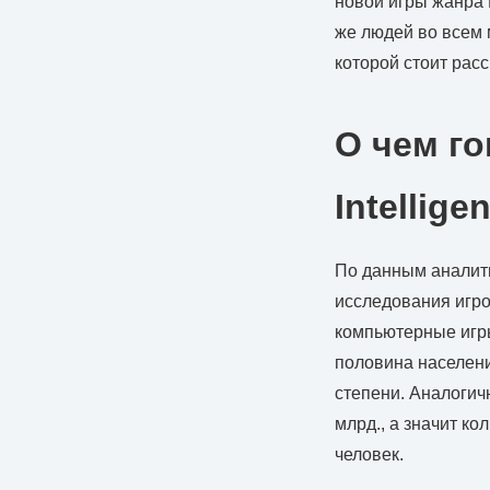
новой игры жанр
же людей во всем 
которой стоит рас
О чем г
Intellige
По данным аналити
исследования игро
компьютерные игры
половина населени
степени. Аналогич
млрд., а значит ко
человек.