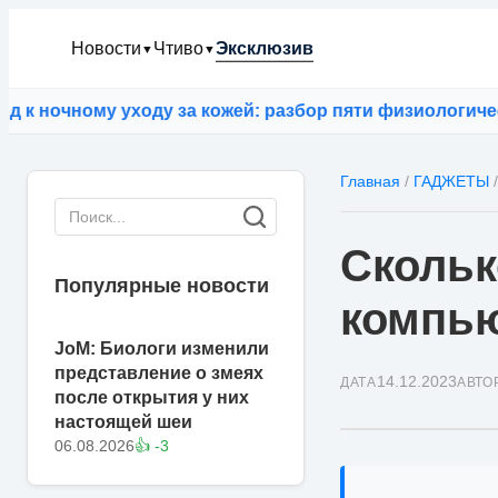
Новости
Чтиво
Эксклюзив
▼
▼
ому уходу за кожей: разбор пяти физиологических заб
Главная
/
ГАДЖЕТЫ
/
Скольк
Популярные новости
компь
JoM: Биологи изменили
представление о змеях
14.12.2023
ДАТА
АВТО
после открытия у них
настоящей шеи
06.08.2026
👍 -3