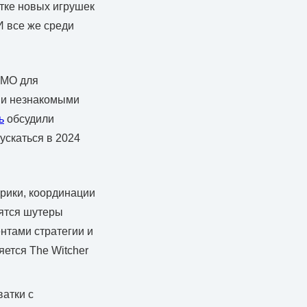
тке новых игрушек
И все же среди
MMO для
и и незнакомыми
ь
обсудили
ускаться в 2024
рики, координации
сятся шутеры
ентами стратегии и
ется The Witcher
ватки с