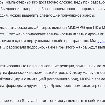
ры компьютерных игр достаточно сложно, ведь при разрабо
объединение жанров с образованием нового направления. 
одня, можно выделить следующие популярное жанры:
льзовательские онлайн-игры, включая MMORPG для ПК и 
тв. Этот жанр привлекает возможностью играть с друзьям
с ними в одном виртуальном онлайн пространстве. Мы
здес
рассказали подробно, какие игры этого жанра будут вып
иентированные на использование реакции, зрительной мото
угих физических возможностей игрока. К этому жанру отно
файтинги (игры с имитацией рукопашного боя), МОВА с элем
платформеры и другие виды. Ярким примером таких игр явля
ние жанра Survival horror – они могут включать в себя и сх