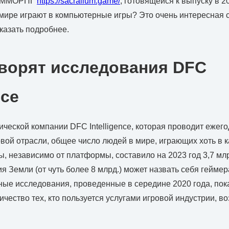
а ММОРПГ
https://sacralium.game/
, готовящейся к выпуску в 20
мире играют в компьютерные игры? Это очень интересная с
сказать подробнее.
оворят исследования DFC
nce
ческой компании DFC Intelligence, которая проводит ежег
вой отрасли, общее число людей в мире, играющих хоть в к
, независимо от платформы, составило на 2023 год 3,7 млр
я Земли (от чуть более 8 млрд.) может назвать себя геймер
ные исследования, проведенные в середине 2020 года, пока
личество тех, кто пользуется услугами игровой индустрии, в