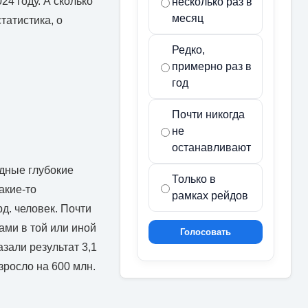
24 году. А сколько
несколько раз в
месяц
татистика, о
Редко,
примерно раз в
год
Почти никогда
не
останавливают
одные глубокие
Только в
акие-то
рамках рейдов
д. человек. Почти
ами в той или иной
Голосовать
зали результат 3,1
озросло на 600 млн.