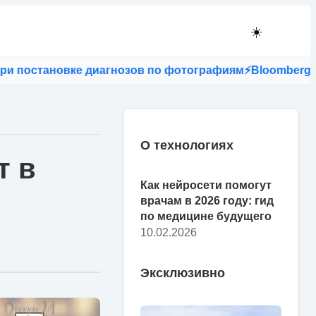
☀️
ановке диагнозов по фотографиям
⚡
Bloomberg: если в С
О технологиях
т в
Как нейросети помогут
врачам в 2026 году: гид
по медицине будущего
10.02.2026
Эксклюзивно