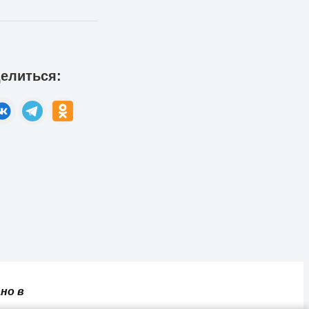
елиться:
но в