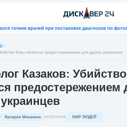
очнее врачей при постановке диагнозов по фотографи
Й
/
Убийство Кивы является предостережением для других украинцев
лог Казаков: Убийств
ся предостережением 
 украинцев
Валерия Минакина
МИР ЛЮДЕЙ
Р
КАТЕГОРИЯ