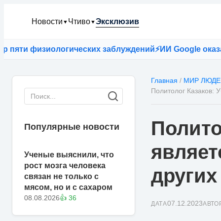
Новости
Чтиво
Эксклюзив
▼
▼
и физиологических заблуждений
⚡
ИИ Google оказался т
Главная
/
МИР ЛЮДЕ
Политолог Казаков: 
Полито
Популярные новости
являет
Ученые выяснили, что
рост мозга человека
других
связан не только с
мясом, но и с сахаром
08.08.2026
👍 36
07.12.2023
ДАТА
АВТО