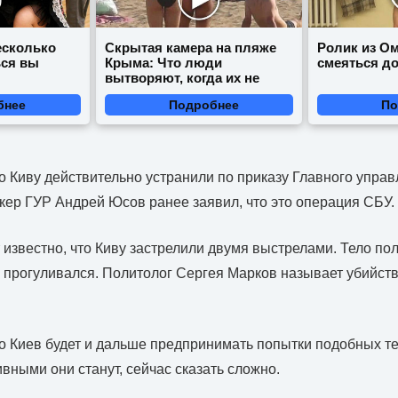
есколько
Скрытая камера на пляже
Ролик из Ом
ься вы
Крыма: Что люди
смеяться д
вытворяют, когда их не
видят...
бнее
Подробнее
По
то Киву действительно устранили по приказу Главного управ
кер ГУР Андрей Юсов ранее заявил, что это операция СБУ.
известно, что Киву застрелили двумя выстрелами. Тело по
он прогуливался. Политолог Сергея Марков называет убийст
что Киев будет и дальше предпринимать попытки подобных те
вными они станут, сейчас сказать сложно.