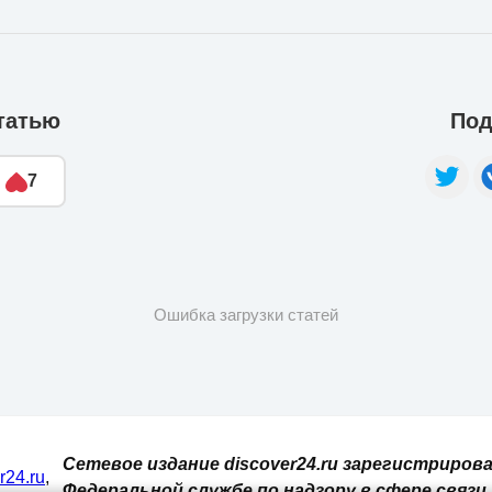
татью
Под
7
Ошибка загрузки статей
Сетевое издание discover24.ru зарегистрирова
er24.ru
,
Федеральной службе по надзору в сфере связи,