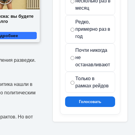
несколько раз в
месяц
ска: вы будете
олго
Редко,
примерно раз в
дробнее
год
Почти никогда
не
ления разведки.
останавливают
Только в
литика нашли в
рамках рейдов
во политическим
Голосовать
рактов. Но вот