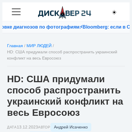
☀️
диагнозов по фотографиям
⚡
Bloomberg: если в США зап
Главная
/
МИР ЛЮДЕЙ
/
HD: США придумали способ распространить украинский
конфликт на весь Евросоюз
HD: США придумали
способ распространить
украинский конфликт на
весь Евросоюз
Андрей Исаченко
13.12.2023
ДАТА
АВТОР