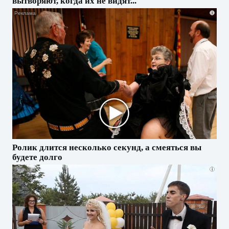
вытворяют, когда их не видят...
i
Ролик длится несколько секунд, а смеяться вы
будете долго
i