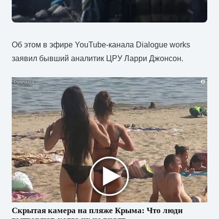
Об этом в эфире YouTube-канала Dialogue works
заявил бывший аналитик ЦРУ Ларри Джонсон.
i
Скрытая камера на пляже Крыма: Что люди