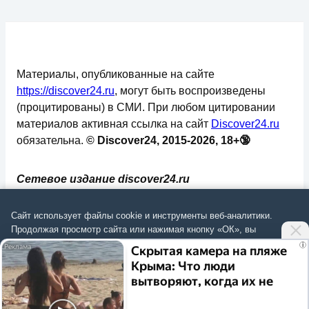
Материалы, опубликованные на сайте
https://discover24.ru
, могут быть воспроизведены
(процитированы) в СМИ. При любом цитировании
материалов активная ссылка на сайт
Discover24.ru
обязательна.
© Discover24, 2015-2026, 18+🔞
Сетевое издание discover24.ru
зарегистрировано в Федеральной службе по
надзору в сфере связи, информационных
Сайт использует файлы cookie и инструменты веб-аналитики.
технологий и массовых коммуникаций
Продолжая просмотр сайта или нажимая кнопку «ОК», вы
подтверждаете
согласие на обработку данных
согласно
Политике
.
(Роскомнадзор). Регистрационный номер: ЭЛ №
i
Скрытая камера на пляже
ФС 77 - 73793.
Крыма: Что люди
Согласиться
вытворяют, когда их не
✅
📄
💬
🔐
📝
⚙️
видят...
Политика конфиденциальности