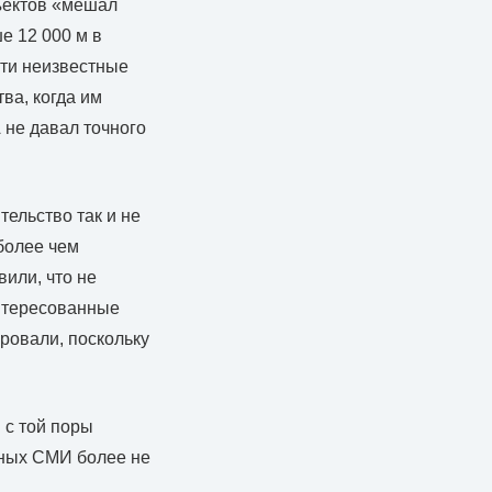
ъектов «мешал
е 12 000 м в
эти неизвестные
ва, когда им
 не давал точного
тельство так и не
более чем
вили, что не
интересованные
ровали, поскольку
 с той поры
вных СМИ более не