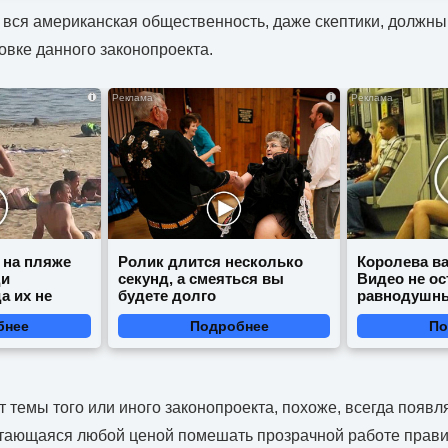
вся американская общественность, даже скептики, должны
овке данного законопроекта.
i
i
 на пляже
Ролик длится несколько
Королева ва
ди
секунд, а смеяться вы
Видео не ос
а их не
будете долго
равнодушн
бнее
Подробнее
По
т темы того или иного законопроекта, похоже, всегда появл
ытающаяся любой ценой помешать прозрачной работе прав