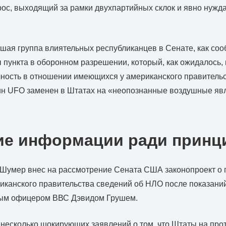
рос, выходящий за рамки двухпартийных склок и явно нужд
ьшая группа влиятельных республиканцев в Сенате, как соо
ы пункта в оборонном разрешении, который, как ожидалось,
ность в отношении имеющихся у американского правитель
ин UFO заменен в Штатах на «неопознанные воздушные яв
ие информации ради принц
 Шумер внес на рассмотрение Сената США законопроект о 
канского правительства сведений об НЛО после показани
ным офицером ВВС Дэвидом Грушем.
несколько шокирующих заявлений о том, что Штаты на про