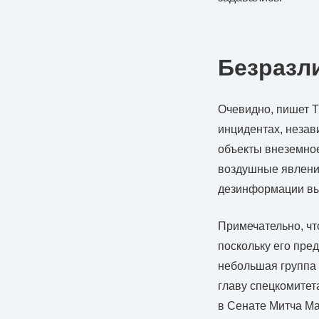
Безразл
Очевидно, пишет Т
инцидентах, незав
объекты внеземное
воздушные явления
дезинформации выс
Примечательно, чт
поскольку его пре
небольшая группа
главу спецкомитет
в Сенате Митча Ма