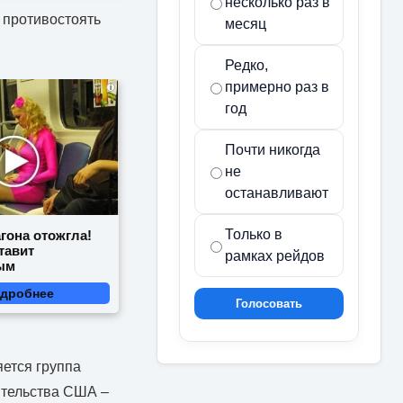
несколько раз в
 противостоять
месяц
Редко,
примерно раз в
i
год
Почти никогда
не
останавливают
Только в
гона отожгла!
тавит
рамках рейдов
ым
дробнее
Голосовать
яется группа
ительства США –