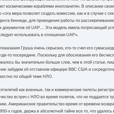
ют космическими кораблями инопланетян. В описании свое
о «эта мера позволит создать комиссию, как и в случае с с
дента Кеннеди, для проведения работы по рассекречивани
х документов об UAP… Эта модель имела потрясающий усп
 следует использовать в отношении UAP».
 показания Груша очень серьезно, кто-то счел его сумасше
где-то посередине. Поскольку для обоснования его бесчи
валось бы значительно больше слов, чем в этой статье, пи
ние забудем об отставном офицере ВВС США и сосредоточи
вестно по общей теме НЛО.
ятилетий как военные, так и коммерческие пилоты регистр
чество встреч с НЛО во время полетов, что не поддается 
ию. Американское правительство время от времени возвр
50-х годов, держа в абсолютной тайне все то, что удалось 