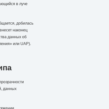
ающийся в луче
бщается, добилась
 внесет наконец
ства данных об
ления» или UAP).
ипа
прозрачности
й, данных
тяжении