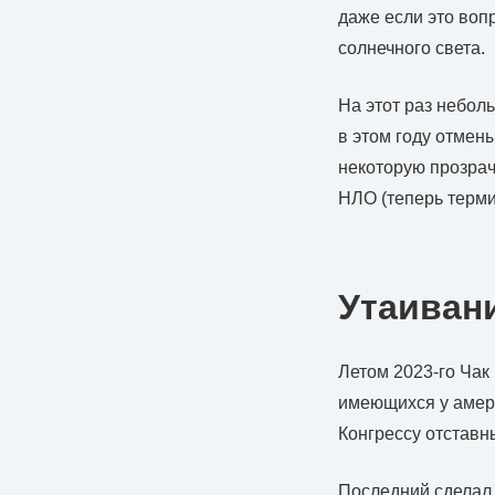
даже если это воп
солнечного света.
На этот раз небол
в этом году отмен
некоторую прозрач
НЛО (теперь терм
Утаиван
Летом 2023-го Чак
имеющихся у амери
Конгрессу отстав
Последний сделал 