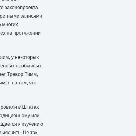
го законопроекта
екретными записями
ю многих
ех на протяжении
дшим, у некоторых
сленных необычных
шет Тревор Тимм,
мся на том, что
ировали в Штатах
традиционному или
ащается к изучению
выяснить. Не так