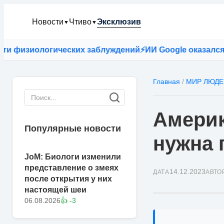
Новости
Чтиво
Эксклюзив
▼
▼
ических заблуждений
⚡
ИИ Google оказался точнее враче
Главная
/
МИР ЛЮДЕ
Америк
Популярные новости
нужна 
JoM: Биологи изменили
представление о змеях
14.12.2023
ДАТА
АВТО
после открытия у них
настоящей шеи
06.08.2026
👍 -3