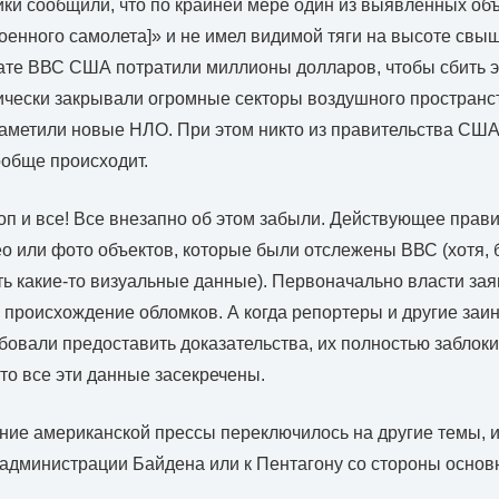
ки сообщили, что по крайней мере один из выявленных об
военного самолета]» и не имел видимой тяги на высоте свыш
тате ВВС США потратили миллионы долларов, чтобы сбить 
ически закрывали огромные секторы воздушного пространст
 заметили новые НЛО. При этом никто из правительства США
ообще происходит.
лоп и все! Все внезапно об этом забыли. Действующее прави
о или фото объектов, которые были отслежены ВВС (хотя, 
ть какие-то визуальные данные). Первоначально власти зая
 происхождение обломков. А когда репортеры и другие за
овали предоставить доказательства, их полностью заблоки
что все эти данные засекречены.
ние американской прессы переключилось на другие темы, и
 администрации Байдена или к Пентагону со стороны осно