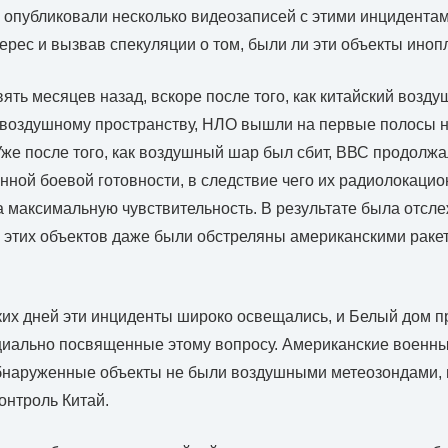
опубликовали несколько видеозаписей с этими инцидентам
рес и вызвав спекуляции о том, были ли эти объекты ино
вять месяцев назад, вскоре после того, как китайский воз
 воздушному пространству, НЛО вышли на первые полосы 
Уже после того, как воздушный шар был сбит, ВВС продолжа
ной боевой готовности, в следствие чего их радиолокаци
 максимальную чувствительность. В результате была отсл
 этих объектов даже были обстреляны американскими рак
ких дней эти инциденты широко освещались, и Белый дом п
циально посвященные этому вопросу. Американские военн
бнаруженные объекты не были воздушными метеозондами, 
онтроль Китай.