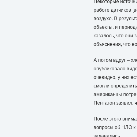
Некоторые источни
работе датчиков [
воздухе. В резуль
объекты, и период
казалось, что они
объяснения, что в
А потом вдруг – х
опубликовало виде
очевидно, у них ес
смогли определить
американцы потреб
Пентагон заявил, 
После этого внима
вопросы об НЛО к
задавались.