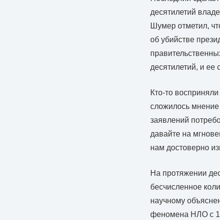
десятилетий владе
Шумер отметил, чт
об убийстве прези
правительственны
десятилетий, и ее
Кто-то восприняли
сложилось мнение 
заявлений потребо
давайте на мгнове
нам достоверно из
На протяжении дес
бесчисленное коли
научному объяснен
феномена НЛО с 19