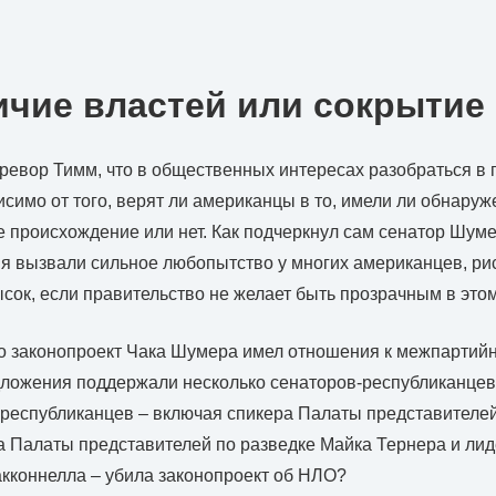
ичие властей или сокрытие
ревор Тимм, что в общественных интересах разобраться в
исимо от того, верят ли американцы в то, имели ли обнар
 происхождение или нет. Как подчеркнул сам сенатор Шум
 вызвали сильное любопытство у многих американцев, ри
ок, если правительство не желает быть прозрачным в это
о законопроект Чака Шумера имел отношения к межпартийн
дложения поддержали несколько сенаторов-республиканцев
 республиканцев – включая спикера Палаты представителе
а Палаты представителей по разведке Майка Тернера и ли
кконнелла – убила законопроект об НЛО?