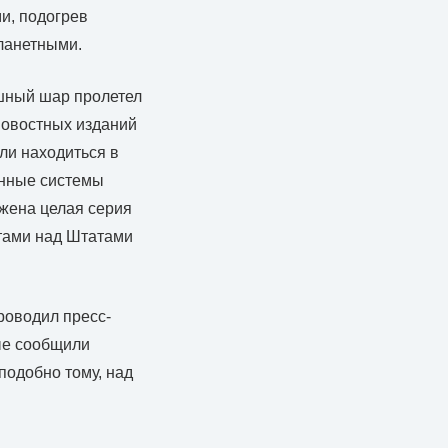
и, подогрев
планетными.
душный шар пролетел
новостных изданий
ли находиться в
онные системы
ежена целая серия
етами над Штатами
роводил пресс-
ые сообщили
подобно тому, над