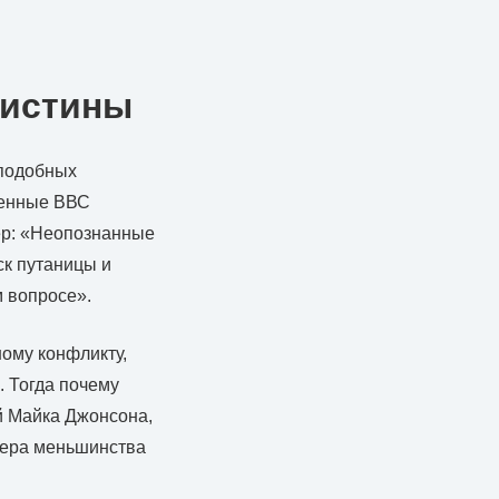
 истины
 подобных
уженные ВВС
ер: «Неопознанные
ск путаницы и
м вопросе».
ому конфликту,
. Тогда почему
й Майка Джонсона,
дера меньшинства