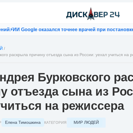
⚡
ИИ Google оказался точнее врачей при постановке ди
Й
/
кого раскрыла причину отъезда сына из России: уехал учиться на 
ндрея Бурковского ра
у отъезда сына из Рос
учиться на режиссера
Елена Тимошкина
МИР ЛЮДЕЙ
Р
КАТЕГОРИЯ