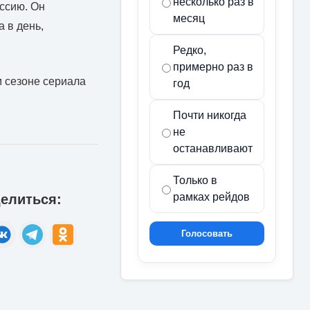
несколько раз в
оссию. Он
месяц
 в день,
Редко,
примерно раз в
м сезоне сериала
год
Почти никогда
не
останавливают
Только в
рамках рейдов
елиться:
Голосовать