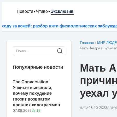
Новости
Чтиво
Эксклюзив
▼
▼
 за кожей: разбор пяти физиологических заблуждений
Главная
/
МИР ЛЮДЕ
Мать Андрея Бурковс
Мать А
Популярные новости
причин
The Conversation:
Ученые выяснили,
уехал 
почему похудение
грозит возвратом
прежних килограммов
28.10.2023
ДАТА
АВТО
07.08.2026
👍 13