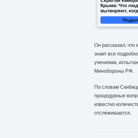
Скрытая камера
Крыма: Что лю
вытворяют, когд
видят...
Подро
Он рассказал, что
знает все подробн
учениями, испытан
Минобороны РФ.
По словам Скибицк
процедурные вопро
известно количест
отслеживаются.