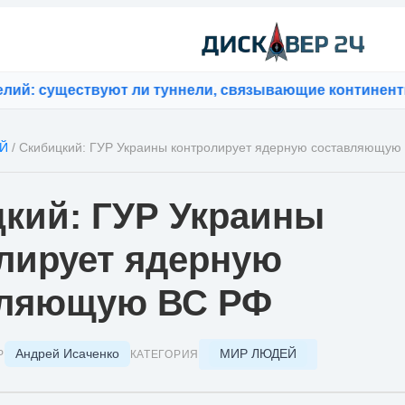
существуют ли туннели, связывающие континенты
⚡
Коф
Й
/
Скибицкий: ГУР Украины контролирует ядерную составляющую
кий: ГУР Украины
лирует ядерную
вляющую ВС РФ
Андрей Исаченко
МИР ЛЮДЕЙ
Р
КАТЕГОРИЯ