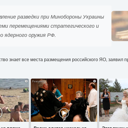
авление разведки при Минобороны Украины
семи перемещениями стратегического и
о ядерного оружия РФ.
ство знает все места размещения российского ЯО, заявил 
i
i