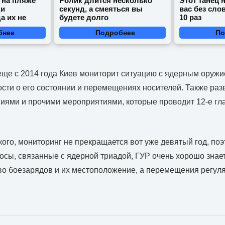
 на пляже
Ролик длится несколько
Этот танец 
ди
секунд, а смеяться вы
вас без сло
а их не
будете долго
10 раз
бнее
Подробнее
По
 еще с 2014 года Киев мониторит ситуацию с ядерным оружи
ости о его состоянии и перемещениях носителей. Также раз
иями и прочими мероприятиями, которые проводит 12-е гл
ого, мониторинг не прекращается вот уже девятый год, поэ
сы, связанные с ядерной триадой, ГУР очень хорошо знает
во боезарядов и их местоположение, а перемещения регул