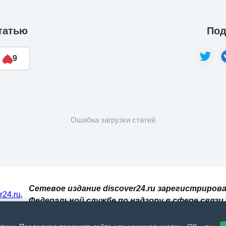
татью
Под
9
Ошибка загрузки статей
Сетевое издание discover24.ru зарегистрирова
er24.ru
,
Федеральной службе по надзору в сфере связи,
И. При
информационных технологий и массовых
 сайт
коммуникаций (Роскомнадзор). Регистрацион