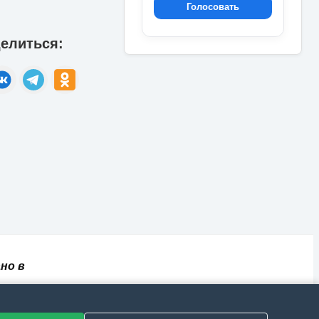
Голосовать
елиться:
но в
✅
📄
💬
🔐
📝
⚙️
ный