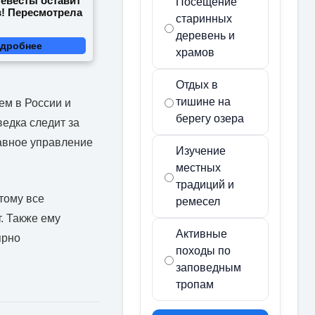
невесты оставит
Посещение
в! Пересмотрела
старинных
деревень и
дробнее
храмов
Отдых в
тишине на
ем в России и
берегу озера
ведка следит за
авное управление
Изучение
местных
традиций и
тому все
ремесел
. Также ему
Активные
ярно
походы по
заповедным
тропам