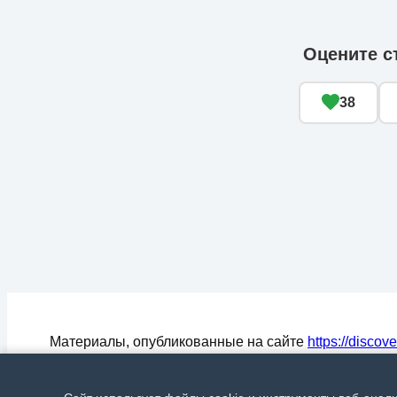
Оцените с
38
Материалы, опубликованные на сайте
https://discov
могут быть воспроизведены (процитированы) в СМ
любом цитировании материалов активная ссылка на