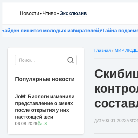
Новости
Чтиво
Эксклюзив
▼
▼
ден лишится молодых избирателей
⚡
Тайна подземелий: 
Главная
/
МИР ЛЮДЕ
Скибиц
Популярные новости
контро
JoM: Биологи изменили
соста
представление о змеях
после открытия у них
настоящей шеи
03.01.2023
ДАТА
АВТО
06.08.2026
👍 -3