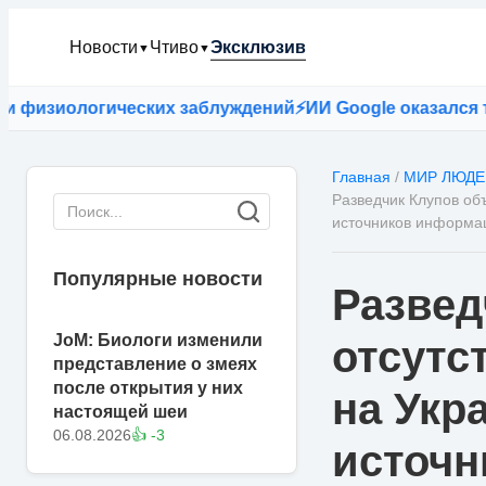
Новости
Чтиво
Эксклюзив
▼
▼
зиологических заблуждений
⚡
ИИ Google оказался точнее
Главная
/
МИР ЛЮДЕ
Разведчик Клупов об
источников информа
Популярные новости
Развед
JoM: Биологи изменили
отсутс
представление о змеях
после открытия у них
на Укр
настоящей шеи
06.08.2026
👍 -3
источн