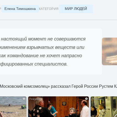
Елена Тимошкина
МИР ЛЮДЕЙ
Р
КАТЕГОРИЯ
в настоящий момент не совершаются
применением взрывчатых веществ или
как командование не хочет напрасно
ифицированных специалистов.
Московский комсомолец» рассказал Герой России Рустем К
i
i