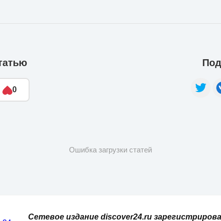
татью
Под
0
Ошибка загрузки статей
Сетевое издание discover24.ru зарегистрирова