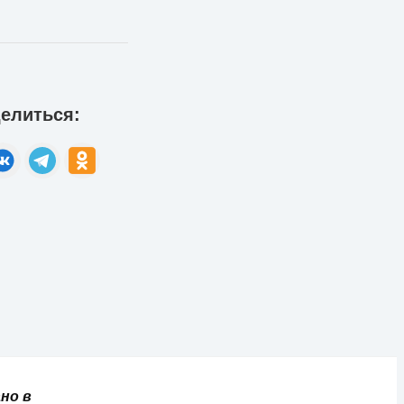
елиться:
но в