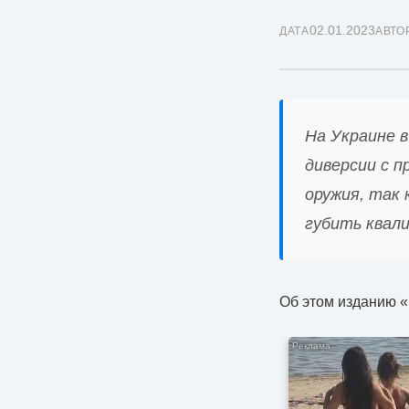
02.01.2023
ДАТА
АВТО
На Украине 
диверсии с 
оружия, так 
губить квал
Об этом изданию «