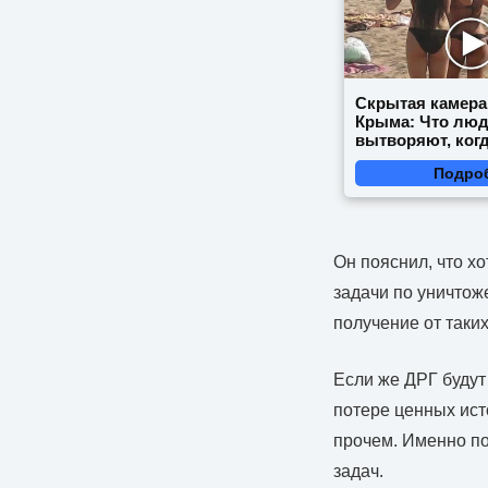
Скрытая камера
Крыма: Что лю
вытворяют, когд
видят...
Подро
Он пояснил, что х
задачи по уничтож
получение от таки
Если же ДРГ будут 
потере ценных ист
прочем. Именно по
задач.