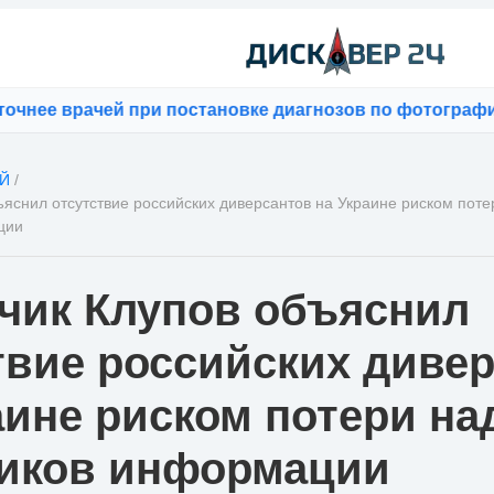
 врачей при постановке диагнозов по фотографиям
⚡
Bl
Й
/
ъяснил отсутствие российских диверсантов на Украине риском пот
ции
чик Клупов объяснил
твие российских диве
аине риском потери н
иков информации