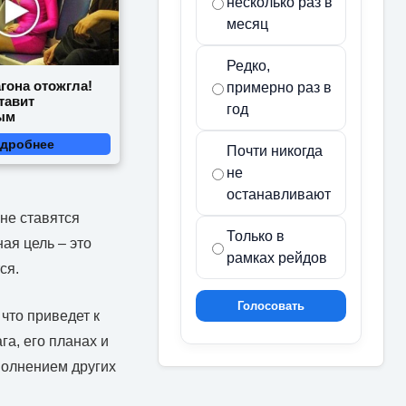
несколько раз в
месяц
Редко,
гона отожгла!
примерно раз в
тавит
год
ым
дробнее
Почти никогда
не
останавливают
не ставятся
Только в
ая цель – это
рамках рейдов
ся.
Голосовать
что приведет к
а, его планах и
полнением других