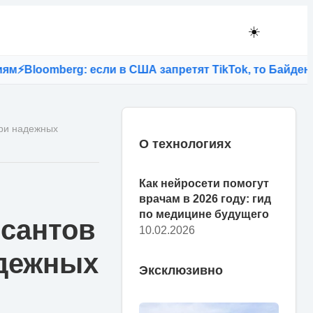
☀️
oomberg: если в США запретят TikTok, то Байден лиши
ери надежных
О технологиях
Как нейросети помогут
врачам в 2026 году: гид
по медицине будущего
рсантов
10.02.2026
адежных
Эксклюзивно