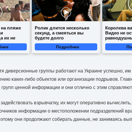
 на пляже
Ролик длится несколько
Королева ва
ди
секунд, а смеяться вы
Видео не ос
а их не
будете долго
равнодушн
бнее
Подробнее
По
отя диверсионные группы работают на Украине успешно, им 
ению каких-либо объектов или организации подрывов. Главн
х групп ценной информации и они отлично с этим справляют
задействовать взрывчатку, их могут оперативно вычислить, 
очников информации о местоположении подразделений враг
этому они продолжают собирать данные, не занимаясь вы