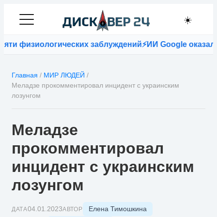
☀️
физиологических заблуждений
⚡
ИИ Google оказался точн
Главная
/
МИР ЛЮДЕЙ
/
Меладзе прокомментировал инцидент с украинским
лозунгом
Меладзе
прокомментировал
инцидент с украинским
лозунгом
Елена Тимошкина
04.01.2023
ДАТА
АВТОР