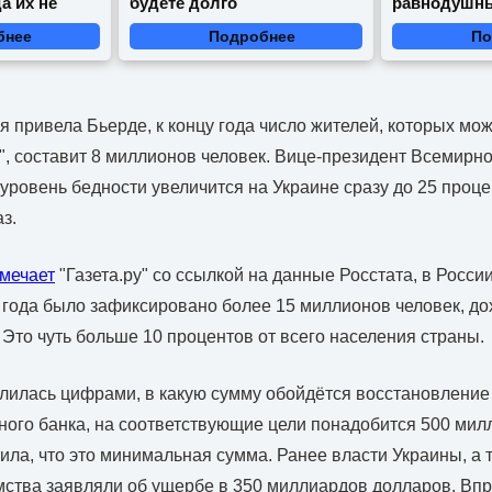
а их не
будете долго
равнодушн
бнее
Подробнее
По
я привела Бьерде, к концу года число жителей, которых мож
", составит 8 миллионов человек. Вице-президент Всемирно
уровень бедности увеличится на Украине сразу до 25 процен
з.
мечает
"Газета.ру" со ссылкой на данные Росстата, в России
 года было зафиксировано более 15 миллионов человек, д
 Это чуть больше 10 процентов от всего населения страны.
лилась цифрами, в какую сумму обойдётся восстановление
ого банка, на соответствующие цели понадобится 500 мил
тила, что это минимальная сумма. Ранее власти Украины, а
тва заявляли об ущербе в 350 миллиардов долларов. Впр