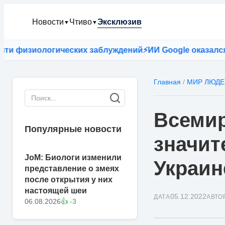
Новости
Чтиво
Эксклюзив
▼
▼
изиологических заблуждений
⚡
ИИ Google оказался точн
Главная
/
МИР ЛЮДЕ
Всемир
Популярные новости
значит
JoM: Биологи изменили
Украин
представление о змеях
после открытия у них
настоящей шеи
05.12.2022
ДАТА
АВТО
06.08.2026
👍 -3