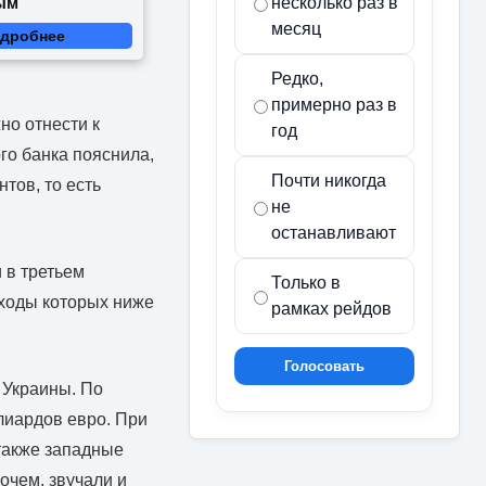
несколько раз в
ым
месяц
дробнее
Редко,
примерно раз в
но отнести к
год
го банка пояснила,
Почти никогда
тов, то есть
не
останавливают
 в третьем
Только в
оходы которых ниже
рамках рейдов
Голосовать
 Украины. По
лиардов евро. При
 также западные
очем, звучали и