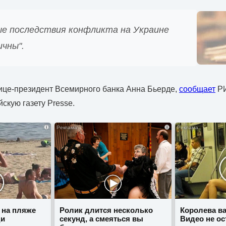
е последствия конфликта на Украине
чны".
ице-президент Всемирного банка Анна Бьерде,
сообщает
РИ
скую газету Presse.
i
i
 на пляже
Ролик длится несколько
Королева ва
ди
секунд, а смеяться вы
Видео не ос