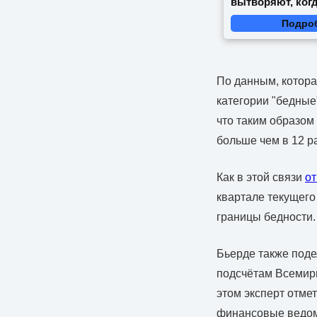
вытворяют, когд
видят...
Подро
По данным, котора
категории "бедные
что таким образом 
больше чем в 12 ра
Как в этой связи
от
квартале текущего
границы бедности.
Бьерде также поде
подсчётам Всемирн
этом эксперт отме
финансовые ведомс