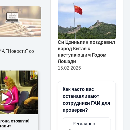
Си Цзиньпин поздравил
народ Китая с
А "Новости" со
наступающим Годом
Лошади
15.02.2026
i
Как часто вас
останавливают
сотрудники ГАИ для
проверки?
гона отожгла!
Регулярно,
тавит