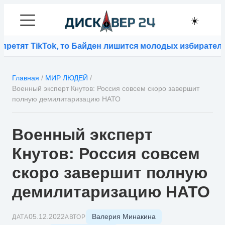
☀️
етят TikTok, то Байден лишится молодых избирателей
⚡
Главная
/
МИР ЛЮДЕЙ
/
Военный эксперт Кнутов: Россия совсем скоро завершит
полную демилитаризацию НАТО
Военный эксперт
Кнутов: Россия совсем
скоро завершит полную
демилитаризацию НАТО
Валерия Минакина
05.12.2022
ДАТА
АВТОР