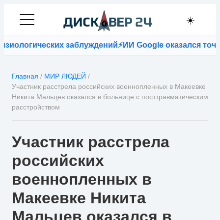
☀️
иологических заблуждений
⚡
ИИ Google оказался точнее
Главная
/
МИР ЛЮДЕЙ
/
Участник расстрела российских военнопленных в Макеевке
Никита Мальцев оказался в больнице с посттравматическим
расстройством
Участник расстрела
российских
военнопленных в
Макеевке Никита
Мальцев оказался в