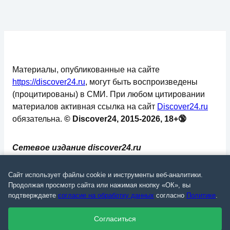
Материалы, опубликованные на сайте
https://discover24.ru
, могут быть воспроизведены
(процитированы) в СМИ. При любом цитировании
материалов активная ссылка на сайт
Discover24.ru
обязательна.
© Discover24, 2015-2026, 18+🔞
Сетевое издание discover24.ru
зарегистрировано в Федеральной службе по
надзору в сфере связи, информационных
Сайт использует файлы cookie и инструменты веб-аналитики.
технологий и массовых коммуникаций
Продолжая просмотр сайта или нажимая кнопку «ОК», вы
подтверждаете
согласие на обработку данных
согласно
Политике
.
(Роскомнадзор). Регистрационный номер: ЭЛ №
ФС 77 - 73793.
Согласиться