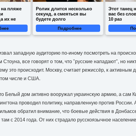
 на пляже
Ролик длится несколько
Этот танец 
ди
секунд, а смеяться вы
вас без сло
а их не
будете долго
10 раз
бнее
Подробнее
По
ризвал западную аудиторию по-иному посмотреть на происх
 Стоуна, все говорят о том, что "русские нападают", но ник
ему это происходит. Москву, считает режиссёр, к активным 
том числе и США.
то Белый дом активно вооружал украинскую армию, а сам К
нгтона проводил политику, направленную против России. 
льмов обратил внимание, что боевые действия в Донбассе
 там с 2014 года. От них страдало русскоязычное население