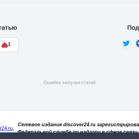
татью
Под
3
Ошибка загрузки статей
Сетевое издание discover24.ru зарегистрирова
er24.ru
,
Федеральной службе по надзору в сфере связи,
И. При