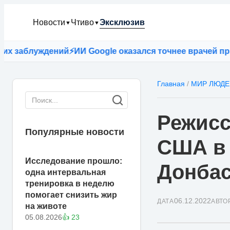
Новости
Чтиво
Эксклюзив
▼
▼
блуждений
⚡
ИИ Google оказался точнее врачей при пос
Главная
/
МИР ЛЮДЕ
Режисс
Популярные новости
США в 
Исследование прошло:
Донба
одна интервальная
тренировка в неделю
помогает снизить жир
06.12.2022
ДАТА
АВТО
на животе
05.08.2026
👍 23