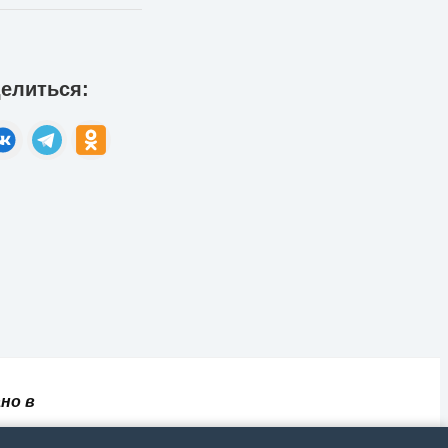
елиться:
но в