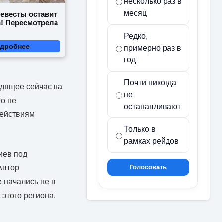
несколько раз в
месяц
невесты оставит
в! Пересмотрела
Редко,
дробнее
примерно раз в
год
Почти никогда
одящее сейчас на
не
то не
останавливают
действиям
Только в
рамках рейдов
иев под
Голосовать
Автор
 начались не в
 этого региона.