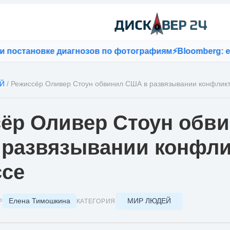
тановке диагнозов по фотографиям
⚡
Bloomberg: если в
Й
/
Режиссёр Оливер Стоун обвинил США в развязывании конфликт
ёр Оливер Стоун обв
развязывании конфли
ссе
Елена Тимошкина
МИР ЛЮДЕЙ
Р
КАТЕГОРИЯ