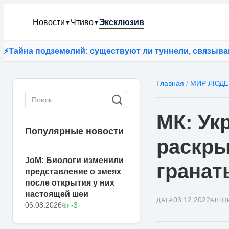
Новости
Чтиво
Эксклюзив
▼
▼
на подземелий: существуют ли туннели, связывающие
Главная
/
МИР ЛЮДЕ
МК: Ук
Популярные новости
раскры
JoM: Биологи изменили
гранат
представление о змеях
после открытия у них
настоящей шеи
03.12.2022
ДАТА
АВТО
06.08.2026
👍 -3