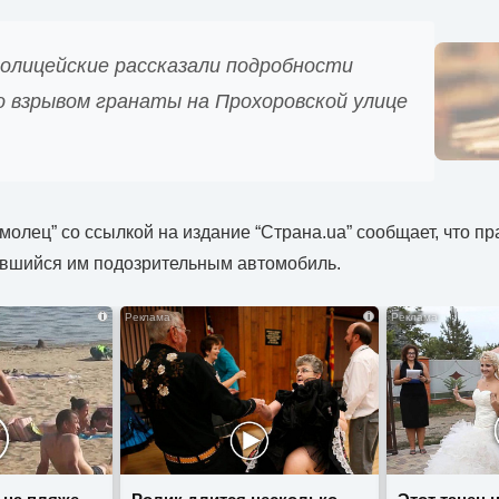
полицейские рассказали подробности
о взрывом гранаты на Прохоровской улице
молец” со ссылкой на издание “Страна.ua” сообщает, что п
авшийся им подозрительным автомобиль.
i
i