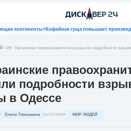
 континенты
⚡
Кофейная гуща повышает производительн
Й
/
МК: Украинские правоохранители раскрыли подробности взрыва
раинские правоохрани
ли подробности взры
ы в Одессе
Елена Тимошкина
МИР ЛЮДЕЙ
Р
КАТЕГОРИЯ