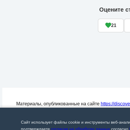
Оцените с
21
Материалы, опубликованные на сайте
https://discov
могут быть воспроизведены (процитированы) в СМ
любом цитировании материалов активная ссылка на
Сайт использует файлы cookie и инструменты веб-анал
Discover24.ru
обязательна.
© Discover24, 2015-2026
подтверждаете
согласие на обработку данных
согласно