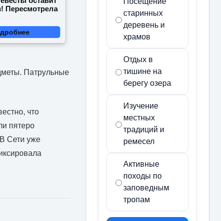
невесты оставит
Посещение
в! Пересмотрела
старинных
деревень и
дробнее
храмов
Отдых в
тишине на
дметы. Патрульные
берегу озера
Изучение
естно, что
местных
ли пятеро
традиций и
 В Сети уже
ремесел
иксировала
Активные
походы по
заповедным
тропам