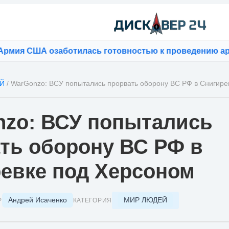
 США озаботилась готовностью к проведению арктич
Й
/
WarGonzo: ВСУ попытались прорвать оборону ВС РФ в Снигире
zo: ВСУ попытались
ть оборону ВС РФ в
евке под Херсоном
Андрей Исаченко
МИР ЛЮДЕЙ
Р
КАТЕГОРИЯ