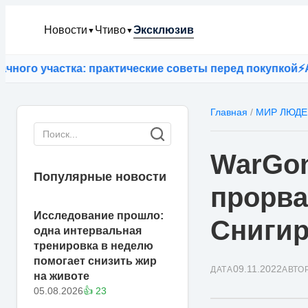
Новости
Чтиво
Эксклюзив
▼
▼
о участка: практические советы перед покупкой
⚡
Армия
Главная
/
МИР ЛЮДЕ
WarGon
Популярные новости
прорва
Исследование прошло:
Снигир
одна интервальная
тренировка в неделю
помогает снизить жир
09.11.2022
ДАТА
АВТО
на животе
05.08.2026
👍 23