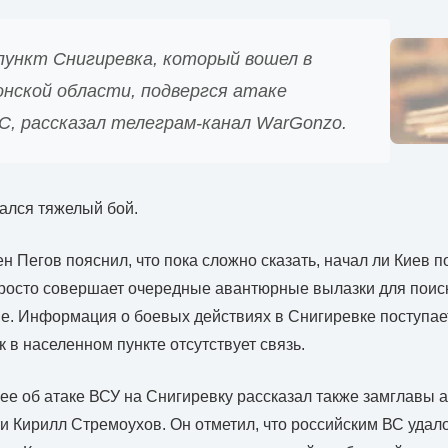
пункт Снигиревка, который вошел в
онской области, подвергся атаке
С, рассказал телеграм-канал WarGonzo.
зался тяжелый бой.
н Пегов пояснил, что пока сложно сказать, начал ли Киев
росто совершает очередные авантюрные вылазки для поис
е. Информация о боевых действиях в Снигиревке поступае
к в населенном пункте отсутствует связь.
ее об атаке ВСУ на Снигиревку рассказал также замглавы
и Кирилл Стремоухов. Он отметил, что российским ВС удало