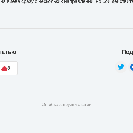
ия Киева сразу с нескольких направлений, но бои действит
татью
Под
8
Ошибка загрузки статей