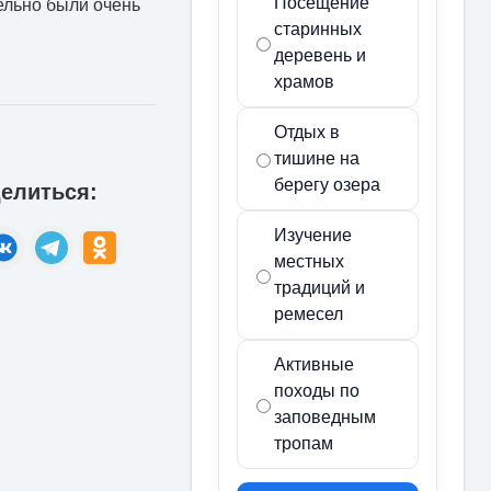
Посещение
ельно были очень
старинных
деревень и
храмов
Отдых в
тишине на
берегу озера
елиться:
Изучение
местных
традиций и
ремесел
Активные
походы по
заповедным
тропам