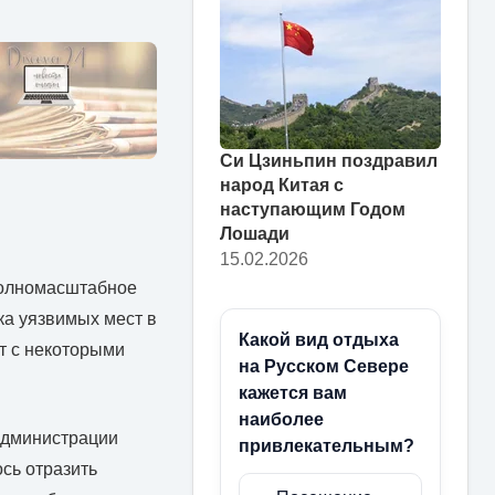
Си Цзиньпин поздравил
народ Китая с
наступающим Годом
Лошади
15.02.2026
 полномасштабное
ка уязвимых мест в
Какой вид отдыха
т с некоторыми
на Русском Севере
кажется вам
наиболее
 администрации
привлекательным?
сь отразить