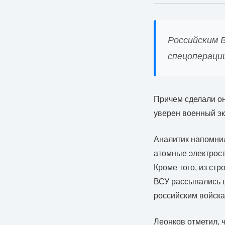
Российским В
спецопераци
Причем сделали он
уверен военный эк
Аналитик напомнил
атомные электрост
Кроме того, из ст
ВСУ рассыпались в
российским войска
Леонков отметил, 