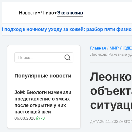
Новости
Чтиво
Эксклюзив
▼
▼
ход к ночному уходу за кожей: разбор пяти физиологи
Главная
/
МИР ЛЮДЕ
Леонков: Ракетные у
Леонко
Популярные новости
объект
JoM: Биологи изменили
представление о змеях
ситуац
после открытия у них
настоящей шеи
06.08.2026
👍 -3
26.11.2022
ДАТА
АВТО