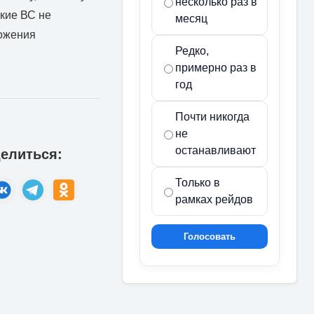
несколько раз в
ские ВС не
месяц
тожения
Редко,
примерно раз в
год
Почти никогда
не
останавливают
елиться:
Только в
рамках рейдов
Голосовать