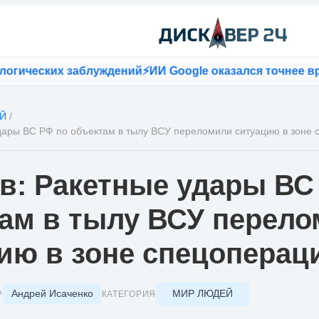
ческих заблуждений
⚡
ИИ Google оказался точнее враче
Й
/
дары ВС РФ по объектам в тылу ВСУ переломили ситуацию в зоне
в: Ракетные удары ВС
ам в тылу ВСУ перел
ию в зоне спецоперац
Андрей Исаченко
МИР ЛЮДЕЙ
Р
КАТЕГОРИЯ