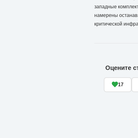
западные комплект
намерены останавл
критической инфра
Оцените с
17