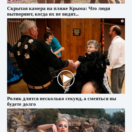
Скрытая камера на пляже Крыма: Что люди
вытворяют, когда их не видят...
i
Ролик длится несколько секунд, а смеяться вы
будете долго
i