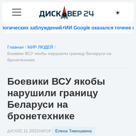
☀️
огических заблуждений
⚡
ИИ Google оказался точнее вра
Главная
/
МИР ЛЮДЕЙ
/
Боевики ВСУ якобы нарушили границу Беларуси на
бронетехнике
Боевики ВСУ якобы
нарушили границу
Беларуси на
бронетехнике
Елена Тимошкина
02.11.2022
ДАТА
АВТОР