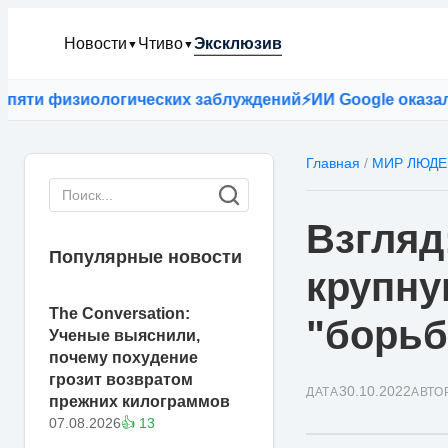
Новости
Чтиво
Эксклюзив
▼
▼
 физиологических заблуждений
⚡
ИИ Google оказался то
Главная
/
МИР ЛЮДЕ
Взгляд
Популярные новости
крупну
The Conversation:
"борьб
Ученые выяснили,
почему похудение
грозит возвратом
30.10.2022
ДАТА
АВТО
прежних килограммов
07.08.2026
👍 13