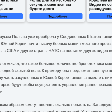
 на пляже
Ролик длится несколько
Королева ва
ди
секунд, а смеяться вы
Видео не ос
а их не
будете долго
равнодушн
бнее
Подробнее
По
соусом Польша уже приобрела у Соединенных Штатов танк
у Южной Кореи почти тысячу боевых машин местного произв
ы в США и другие страны НАТО на поставки других видов 
отмечает, что такое большое количество бронетехники мо
 одной скрытой цели. К примеру, она предложит военную п
ну часть закупленных в Южной Корее танков, а вместе с ним
оторые будут якобы осуществлять управление ранее незна
и.
аким образом смогут вполне легально попасть на Западную 
е переставала считать своей территорией. Установить над 