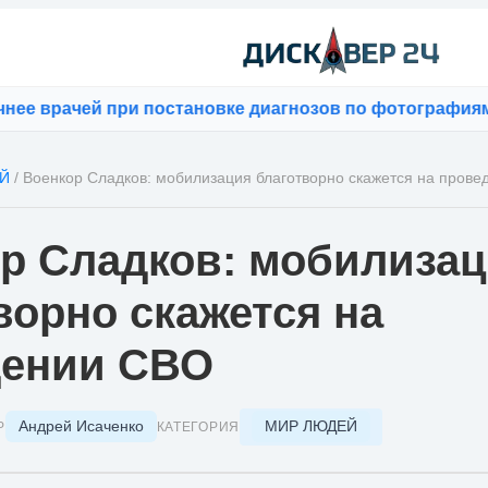
 врачей при постановке диагнозов по фотографиям
⚡
Blo
Й
/
Военкор Сладков: мобилизация благотворно скажется на пров
р Сладков: мобилиза
ворно скажется на
дении СВО
Андрей Исаченко
МИР ЛЮДЕЙ
Р
КАТЕГОРИЯ