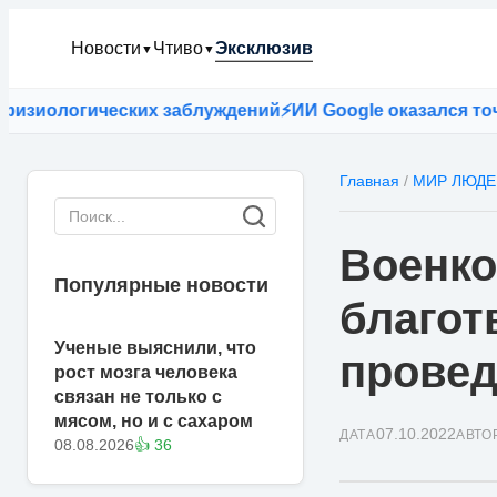
Новости
Чтиво
Эксклюзив
▼
▼
иологических заблуждений
⚡
ИИ Google оказался точнее
Главная
/
МИР ЛЮДЕ
Военко
Популярные новости
благот
Ученые выяснили, что
прове
рост мозга человека
связан не только с
мясом, но и с сахаром
07.10.2022
ДАТА
АВТО
08.08.2026
👍 36