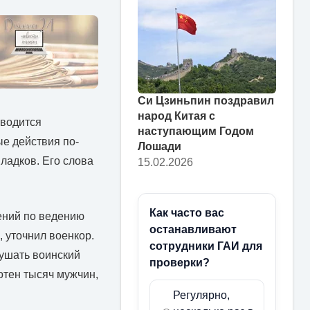
Си Цзиньпин поздравил
народ Китая с
оводится
наступающим Годом
е действия по-
Лошади
ладков. Его слова
15.02.2026
Как часто вас
ений по ведению
останавливают
 уточнил военкор.
сотрудники ГАИ для
рушать воинский
проверки?
отен тысяч мужчин,
Регулярно,