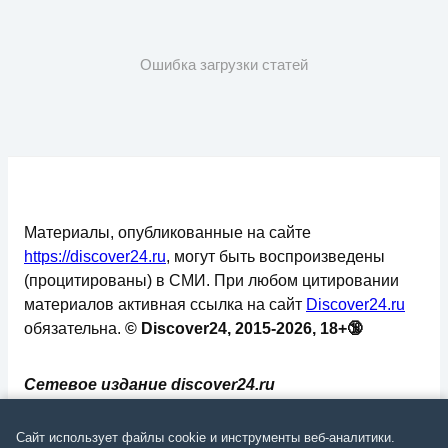
Ошибка загрузки статей
Материалы, опубликованные на сайте
https://discover24.ru
, могут быть воспроизведены
(процитированы) в СМИ. При любом цитировании
материалов активная ссылка на сайт
Discover24.ru
обязательна.
© Discover24, 2015-2026, 18+🔞
Сетевое издание discover24.ru
зарегистрировано в Федеральной службе по
надзору в сфере связи, информационных
Сайт использует файлы cookie и инструменты веб-аналитики.