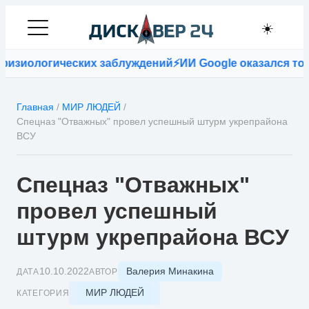
☀️
изиологических заблуждений
⚡
ИИ Google оказался точн
Главная
/
МИР ЛЮДЕЙ
/
Спецназ "Отважных" провел успешный штурм укрепрайона
ВСУ
Спецназ "Отважных"
провел успешный
штурм укрепрайона ВСУ
Валерия Минакина
10.10.2022
ДАТА
АВТОР
МИР ЛЮДЕЙ
КАТЕГОРИЯ