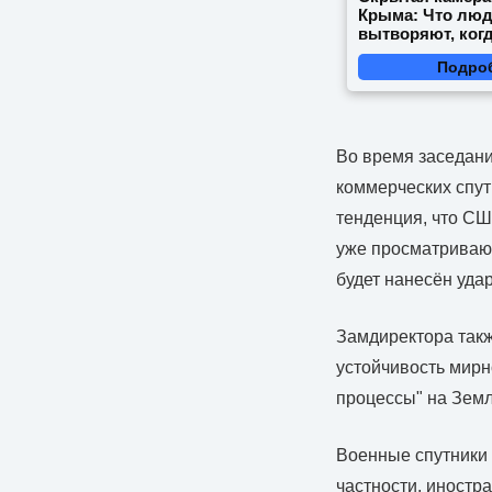
Крыма: Что лю
вытворяют, когд
видят...
Подро
Во время заседани
коммерческих спут
тенденция, что СШ
уже просматривают
будет нанесён уда
Замдиректора такж
устойчивость мирн
процессы" на Земл
Военные спутники 
частности, иностр