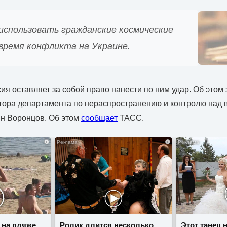
спользовать гражданские космические
 время конфликта на Украине.
ия оставляет за собой право нанести по ним удар. Об этом
ктора департамента по нераспространению и контролю над
н Воронцов. Об этом
сообщает
ТАСС.
i
i
 на пляже
Ролик длится несколько
Этот танец 