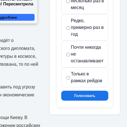
несколько раз в
в! Пересмотрела
месяц
дробнее
Редко,
примерно раз в
год
идёт о
Почти никогда
ского дипломата,
не
ктуры в космосе,
останавливают
вована, то по ней
Только в
рамках рейдов
авить под угрозу
о-экономические
Голосовать
ощи Киеву. В
ложении российских