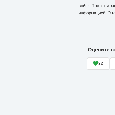
войск. При этом з
информацией. О то
Оцените с
32