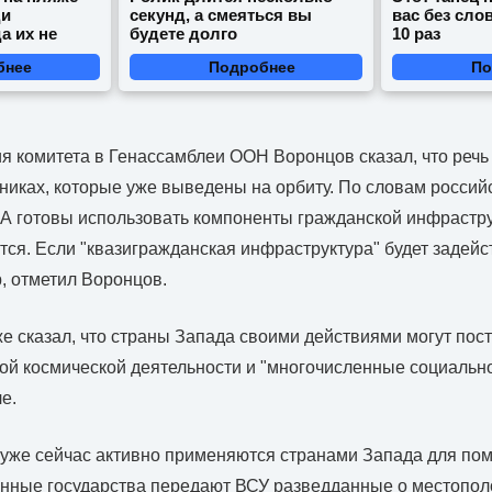
ди
секунд, а смеяться вы
вас без сло
а их не
будете долго
10 раз
бнее
Подробнее
По
я комитета в Генассамблеи ООН Воронцов сказал, что речь 
никах, которые уже выведены на орбиту. По словам россий
А готовы использовать компоненты гражданской инфрастру
ся. Если "квазигражданская инфраструктура" будет задейст
р, отметил Воронцов.
е сказал, что страны Запада своими действиями могут пост
ой космической деятельности и "многочисленные социальн
е.
уже сейчас активно применяются странами Запада для пом
анные государства передают ВСУ разведданные о местопо