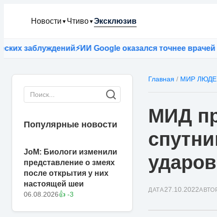
Новости
Чтиво
Эксклюзив
▼
▼
 заблуждений
⚡
ИИ Google оказался точнее врачей при п
Главная
/
МИР ЛЮДЕ
МИД пр
Популярные новости
спутни
JoM: Биологи изменили
ударов
представление о змеях
после открытия у них
настоящей шеи
27.10.2022
ДАТА
АВТО
06.08.2026
👍 -3