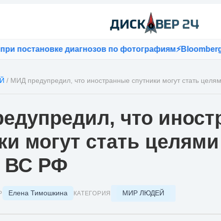
остановке диагнозов по фотографиям
⚡
Bloomberg: если
Й
/
МИД предупредил, что иностранные спутники могут стать целя
едупредил, что инос
ки могут стать целями
 ВС РФ
Елена Тимошкина
МИР ЛЮДЕЙ
Р
КАТЕГОРИЯ