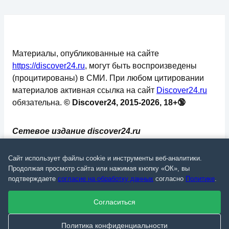
Материалы, опубликованные на сайте
https://discover24.ru
, могут быть воспроизведены
(процитированы) в СМИ. При любом цитировании
материалов активная ссылка на сайт
Discover24.ru
обязательна.
© Discover24, 2015-2026, 18+🔞
Сетевое издание discover24.ru
зарегистрировано в Федеральной службе по
надзору в сфере связи, информационных
Сайт использует файлы cookie и инструменты веб-аналитики.
технологий и массовых коммуникаций
Продолжая просмотр сайта или нажимая кнопку «ОК», вы
подтверждаете
согласие на обработку данных
согласно
Политике
.
(Роскомнадзор). Регистрационный номер: ЭЛ №
ФС 77 - 73793.
Согласиться
✅
📄
💬
🔐
📝
⚙️
Политика конфиденциальности