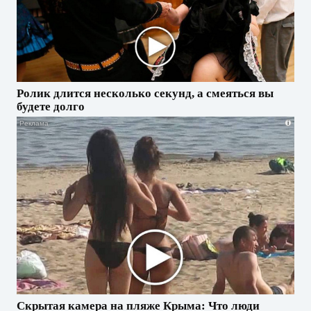
Ролик длится несколько секунд, а смеяться вы
будете долго
i
Скрытая камера на пляже Крыма: Что люди