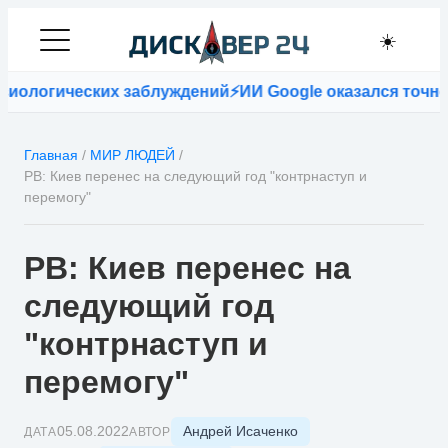
☀️
ологических заблуждений
⚡
ИИ Google оказался точнее 
Главная
/
МИР ЛЮДЕЙ
/
РВ: Киев перенес на следующий год "контрнаступ и
перемогу"
РВ: Киев перенес на
следующий год
"контрнаступ и
перемогу"
Андрей Исаченко
05.08.2022
ДАТА
АВТОР