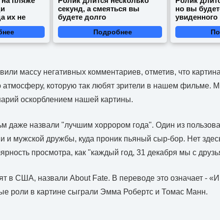
 на пляже
Ролик длится несколько
Ролик длитс
ди
секунд, а смеяться вы
но вы будет
а их не
будете долго
увиденного
бнее
Подробнее
По
вили массу негативных комментариев, отметив, что картин
ю атмосферу, которую так любят зрители в нашем фильме. 
нарий оскорблением нашей картины.
м даже назвали "лучшим хоррором года". Один из пользова
и и мужской дружбы, куда проник пьяный сыр-бор. Нет здесь
ярность просмотра, как "каждый год, 31 декабря мы с друзь
ят в США, назвали About Fate. В переводе это означает - «
ые роли в картине сыграли Эмма Робертс и Томас Манн.