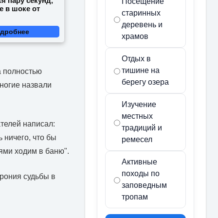
я пару секунд,
Посещение
е в шоке от
старинных
деревень и
дробнее
храмов
Отдых в
тишине на
а полностью
берегу озера
Многие назвали
Изучение
местных
телей написал:
традиций и
 ничего, что бы
ремесел
ями ходим в баню".
Активные
походы по
Ирония судьбы в
заповедным
тропам