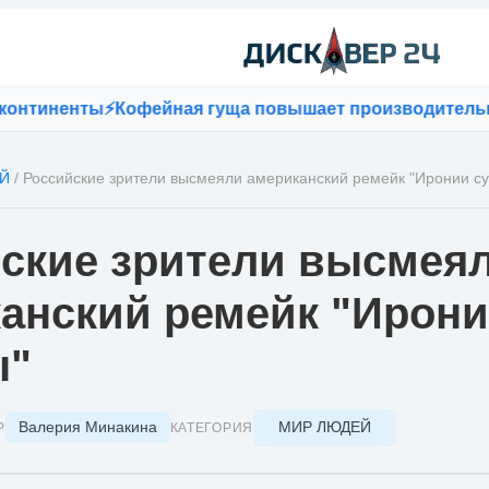
тиненты
⚡
Кофейная гуща повышает производительност
Й
/
Российские зрители высмеяли американский ремейк "Иронии с
ские зрители высмея
анский ремейк "Ирон
ы"
Валерия Минакина
МИР ЛЮДЕЙ
Р
КАТЕГОРИЯ