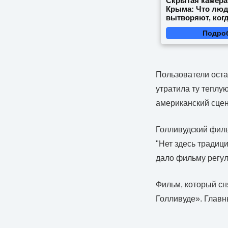
Скрытая камера
Крыма: Что лю
вытворяют, когд
видят...
Подро
Пользователи оста
утратила ту теплу
американский сце
Голливудский филь
"Нет здесь традици
дало фильму регул
Фильм, который сн
Голливуде». Главн