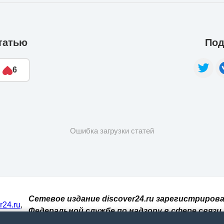
татью
Под
6
Ошибка загрузки статей
Сетевое издание discover24.ru зарегистрирова
er24.ru
,
Федеральной службе по надзору в сфере связи,
И. При
информационных технологий и массовых