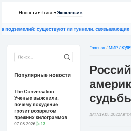
Новости
Чтиво
Эксклюзив
▼
▼
одземелий: существуют ли туннели, связывающие кон
Главная
/
МИР ЛЮДЕ
Россий
Популярные новости
америк
The Conversation:
судьб
Ученые выяснили,
почему похудение
грозит возвратом
19.08.2022
ДАТА
АВТО
прежних килограммов
07.08.2026
👍 13