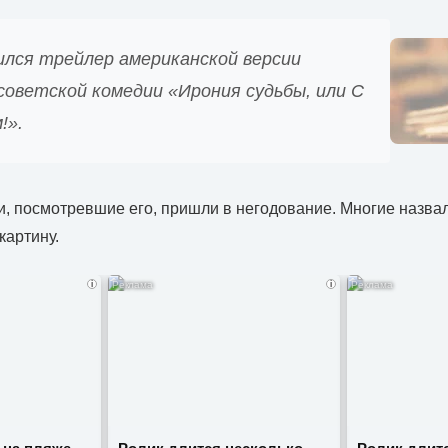
ился трейлер американской версии
советской комедии «Ирония судьбы, или С
!».
и, посмотревшие его, пришли в негодование. Многие назва
картину.
i
i