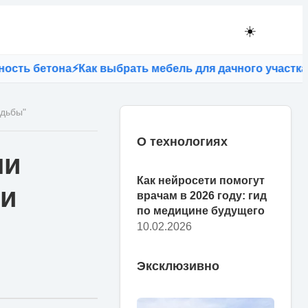
☀️
ь бетона
⚡
Как выбрать мебель для дачного участка: пр
удьбы"
О технологиях
ли
Как нейросети помогут
ии
врачам в 2026 году: гид
по медицине будущего
10.02.2026
Эксклюзивно