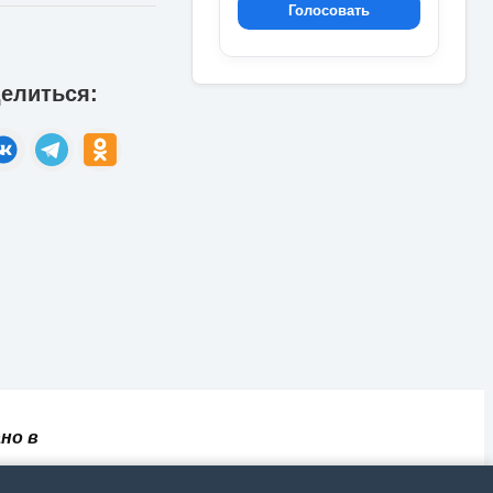
Голосовать
елиться:
но в
✅
📄
💬
🔐
📝
⚙️