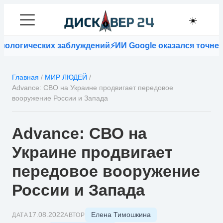
☀️
логических заблуждений
⚡
ИИ Google оказался точнее в
Главная
/
МИР ЛЮДЕЙ
/
Advance: СВО на Украине продвигает передовое
вооружение России и Запада
Advance: СВО на
Украине продвигает
передовое вооружение
России и Запада
Елена Тимошкина
17.08.2022
ДАТА
АВТОР