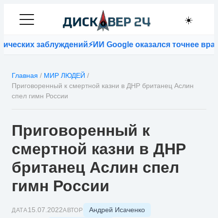
☀️
ческих заблуждений
⚡
ИИ Google оказался точнее врачей
Главная
/
МИР ЛЮДЕЙ
/
Приговоренный к смертной казни в ДНР британец Аслин
спел гимн России
Приговоренный к
смертной казни в ДНР
британец Аслин спел
гимн России
Андрей Исаченко
15.07.2022
ДАТА
АВТОР