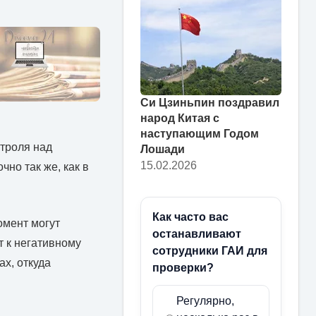
Си Цзиньпин поздравил
народ Китая с
наступающим Годом
нтроля над
Лошади
15.02.2026
но так же, как в
Как часто вас
омент могут
останавливают
т к негативному
сотрудники ГАИ для
х, откуда
проверки?
Регулярно,