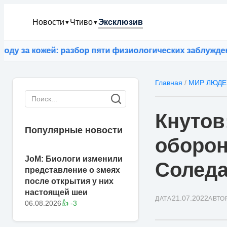
Новости
Чтиво
Эксклюзив
▼
▼
за кожей: разбор пяти физиологических заблуждений
⚡
Главная
/
МИР ЛЮДЕ
Кнутов
Популярные новости
оборон
JoM: Биологи изменили
Соледа
представление о змеях
после открытия у них
настоящей шеи
21.07.2022
ДАТА
АВТО
06.08.2026
👍 -3