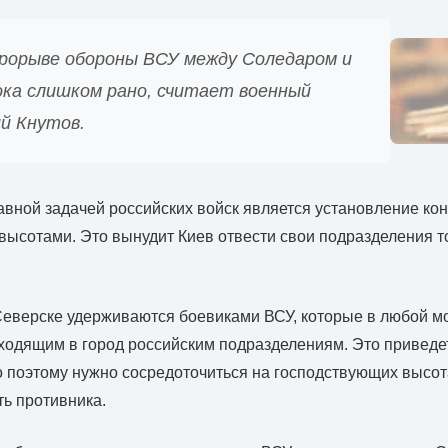
прорыве обороны ВСУ между Соледаром и
ока слишком рано, считает военный
й Кнутов.
лавной задачей российских войск является установление ко
ысотами. Это вынудит Киев отвести свои подразделения точ
еверске удерживаются боевиками ВСУ, которые в любой м
входящим в город российским подразделениям. Это приведе
о поэтому нужно сосредоточиться на господствующих высота
ь противника.