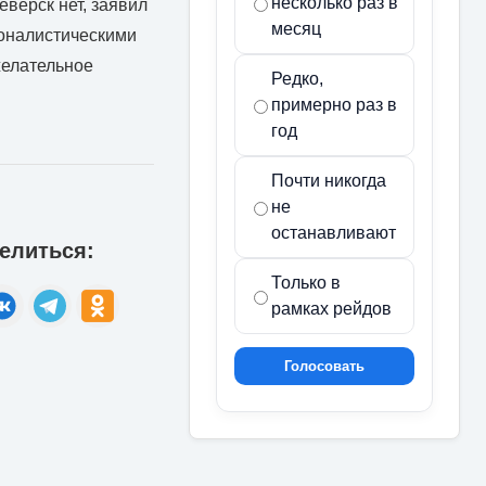
несколько раз в
еверск нет, заявил
месяц
ионалистическими
желательное
Редко,
примерно раз в
год
Почти никогда
не
останавливают
елиться:
Только в
рамках рейдов
Голосовать