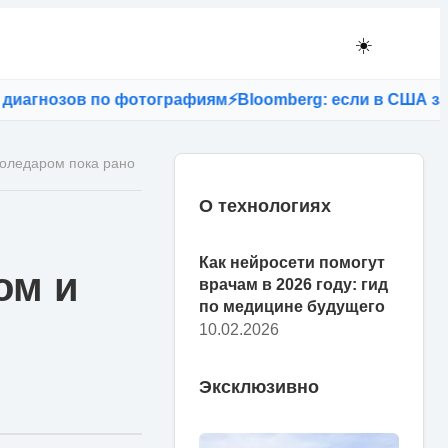
☀️
гнозов по фотографиям
⚡
Bloomberg: если в США запрет
Соледаром пока рано
О технологиях
Как нейросети помогут
ом и
врачам в 2026 году: гид
по медицине будущего
10.02.2026
Эксклюзивно