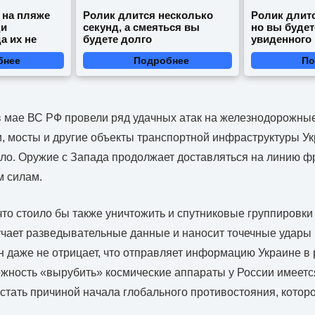
 на пляже
Ролик длится несколько
Ролик длитс
ди
секунд, а смеяться вы
но вы будет
а их не
будете долго
увиденного
бнее
Подробнее
По
в мае ВС РФ провели ряд удачных атак на железнодорожные
, мосты и другие объекты транспортной инфраструктуры У
ало. Оружие с Запада продолжает доставляться на линию ф
 силам.
что стоило бы также уничтожить и спутниковые группировк
чает разведывательные данные и наносит точечные удары 
н даже не отрицает, что отправляет информацию Украине в
жность «вырубить» космические аппараты у России имеется
 стать причиной начала глобального противостояния, которо