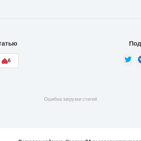
татью
Под
6
Ошибка загрузки статей