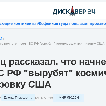
 континенты
⚡
Кофейная гуща повышает производитель
Й
/
что начнется, если ВС РФ "вырубят" космическую группировку США
ц рассказал, что начне
С РФ "вырубят" косми
ировку США
Елена Тимошкина
МИР ЛЮДЕЙ
Р
КАТЕГОРИЯ