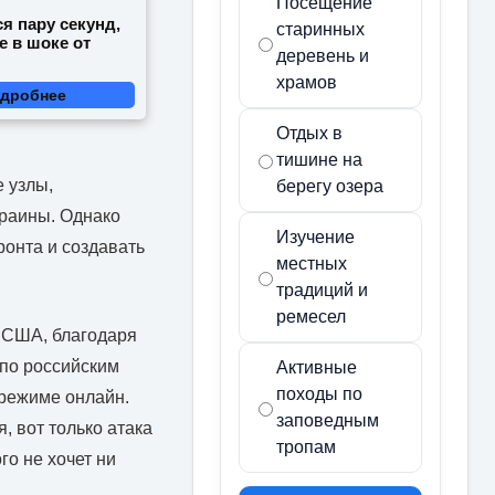
Посещение
я пару секунд,
старинных
е в шоке от
деревень и
храмов
дробнее
Отдых в
тишине на
 узлы,
берегу озера
краины. Однако
Изучение
ронта и создавать
местных
традиций и
ремесел
и США, благодаря
по российским
Активные
походы по
 режиме онлайн.
заповедным
, вот только атака
тропам
го не хочет ни