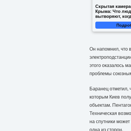
Скрытая камера
Крыма: Что лю
вытворяют, когд
видят...
Подро
Он напомнил, что 
электроподстанции
этого оказалось м
проблемы союзным
Баранец отметил, 
которым Киев полу
объектам. Пентаго
Техническая возмо
на спутники может
одна из сторон.