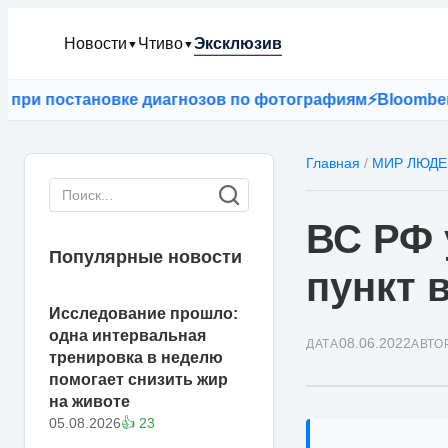
Новости
Чтиво
Эксклюзив
▼
▼
 постановке диагнозов по фотографиям
⚡
Bloomberg: есл
Главная
/
МИР ЛЮДЕ
ВС РФ 
Популярные новости
пункт 
Исследование прошло:
одна интервальная
08.06.2022
ДАТА
АВТО
тренировка в неделю
помогает снизить жир
на животе
05.08.2026
👍 23