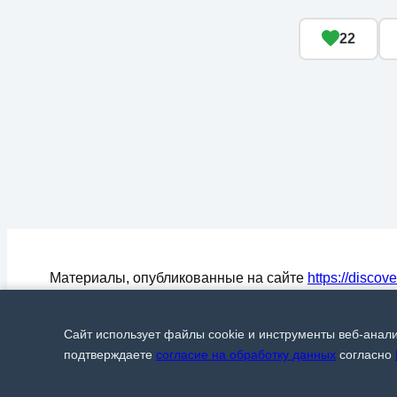
22
Материалы, опубликованные на сайте
https://discov
могут быть воспроизведены (процитированы) в СМ
любом цитировании материалов активная ссылка на
Сайт использует файлы cookie и инструменты веб-анал
Discover24.ru
обязательна.
© Discover24, 2015-2026
подтверждаете
согласие на обработку данных
согласно