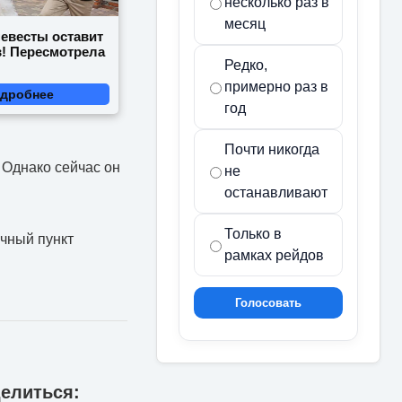
несколько раз в
месяц
невесты оставит
в! Пересмотрела
Редко,
примерно раз в
дробнее
год
Почти никогда
 Однако сейчас он
не
останавливают
Только в
ичный пункт
рамках рейдов
Голосовать
елиться: