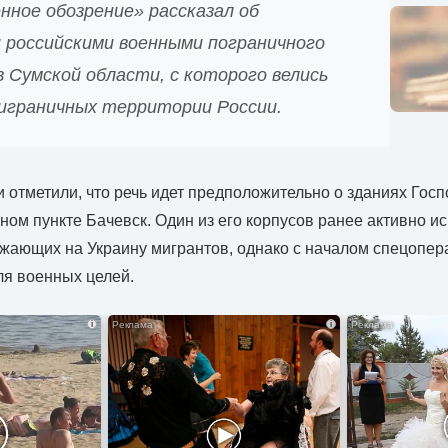
нное обозрение» рассказал об
 российскими военными пограничного
 Сумской области, с которого велись
играничных территории России.
 отметили, что речь идет предположительно о зданиях Гос
ном пункте Бачевск. Один из его корпусов ранее активно и
жающих на Украину мигрантов, однако с началом спецопе
ля военных целей.
i
i