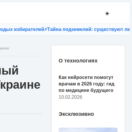
☀️
 избирателей
⚡
Тайна подземелий: существуют ли тунне
раине
О технологиях
ный
Как нейросети помогут
Украине
врачам в 2026 году: гид
по медицине будущего
10.02.2026
Эксклюзивно