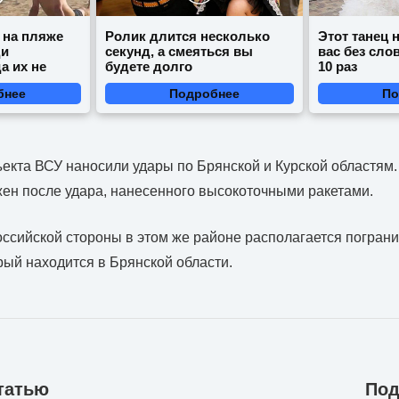
 на пляже
Ролик длится несколько
Этот танец 
ди
секунд, а смеяться вы
вас без сло
а их не
будете долго
10 раз
бнее
Подробнее
По
ъекта ВСУ наносили удары по Брянской и Курской областям.
ен после удара, нанесенного высокоточными ракетами.
оссийской стороны в этом же районе располагается погран
рый находится в Брянской области.
татью
Под