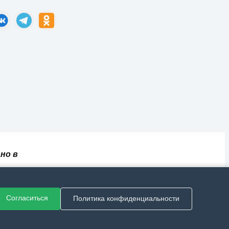
но в
✅
📄
💬
🔐
📝
⚙️
ный
Согласиться
Политика конфиденциальности