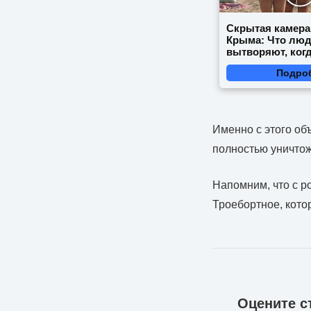
Скрытая камера
Крыма: Что лю
вытворяют, когд
видят...
Подро
Именно с этого об
полностью уничтож
Напомним, что с р
Троебортное, кото
Оцените с